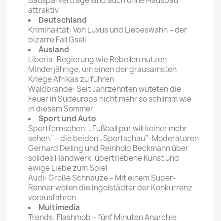
Bausparverträge sind auch ohne Hausbau
attraktiv
Deutschland
Kriminalität: Von Luxus und Liebeswahn – der
bizarre Fall Gsell
Ausland
Liberia: Regierung wie Rebellen nutzen
Minderjährige, um einen der grausamsten
Kriege Afrikas zu führen
Waldbrände: Seit Jahrzehnten wüteten die
Feuer in Südeuropa nicht mehr so schlimm wie
in diesem Sommer
Sport und Auto
Sportfernsehen: „Fußball pur will keiner mehr
sehen“ – die beiden „Sportschau“-Moderatoren
Gerhard Delling und Reinhold Beckmann über
solides Handwerk, übertriebene Kunst und
ewige Liebe zum Spiel
Audi: Große Schnauze – Mit einem Super-
Renner wollen die Ingolstädter der Konkurrenz
vorausfahren
Multimedia
Trends: Flashmob – fünf Minuten Anarchie