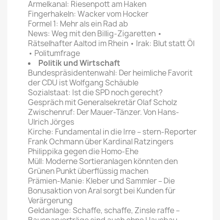
Ärmelkanal: Riesenpott am Haken
Fingerhakeln: Wacker vom Hocker
Formel 1: Mehr als ein Rad ab
News: Weg mit den Billig-Zigaretten •
Rätselhafter Aaltod im Rhein • Irak: Blut statt Öl
• Politumfrage
Politik und Wirtschaft
Bundespräsidentenwahl: Der heimliche Favorit
der CDU ist Wolfgang Schäuble
Sozialstaat: Ist die SPD noch gerecht?
Gespräch mit Generalsekretär Olaf Scholz
Zwischenruf: Der Mauer-Tänzer. Von Hans-
Ulrich Jörges
Kirche: Fundamental in die Irre – stern-Reporter
Frank Ochmann über Kardinal Ratzingers
Philippika gegen die Homo-Ehe
Müll: Moderne Sortieranlagen könnten den
Grünen Punkt überflüssig machen
Prämien-Manie: Kleber und Sammler – Die
Bonusaktion von Aral sorgt bei Kunden für
Verärgerung
Geldanlage: Schaffe, schaffe, Zinsle raffe –