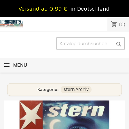
Versand ab 0,99 €
in Deutschland
shopping_cart
(0)

MENU
stern Archiv
Kategorie: