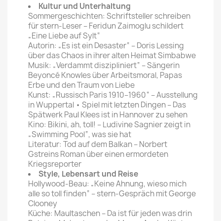
Kultur und Unterhaltung
Sommergeschichten: Schriftsteller schreiben
für stern-Leser – Feridun Zaimoglu schildert
„Eine Liebe auf Sylt“
Autorin: „Es ist ein Desaster“ – Doris Lessing
über das Chaos in ihrer alten Heimat Simbabwe
Musik: „Verdammt diszipliniert“ – Sängerin
Beyoncé Knowles über Arbeitsmoral, Papas
Erbe und den Traum von Liebe
Kunst: „Russisch Paris 1910–1960“ – Ausstellung
in Wuppertal • Spiel mit letzten Dingen – Das
Spätwerk Paul Klees ist in Hannover zu sehen
Kino: Bikini, ah, toll! – Ludivine Sagnier zeigt in
„Swimming Pool“, was sie hat
Literatur: Tod auf dem Balkan – Norbert
Gstreins Roman über einen ermordeten
Kriegsreporter
Style, Lebensart und Reise
Hollywood-Beau: „Keine Ahnung, wieso mich
alle so toll finden“ – stern-Gespräch mit George
Clooney
Küche: Maultaschen – Da ist für jeden was drin