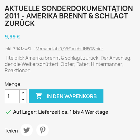
AKTUELLE SONDERDOKUMENTATION
2011 - AMERIKA BRENNT & SCHLÄGT
ZURÜCK
9,99 €
inkl. 7 % MwSt.
Versand ab 0,99€ mehr INFOS hier
Titelbild: Amerika brennt & schlägt zurück. Der Anschlag,
der die Welt erschüttert. Opfer; Täter; Hintermänner;
Reaktionen
Menge

IN DEN WARENKORB

Auf Lager: Lieferzeit ca. 1 bis 4 Werktage
Teilen