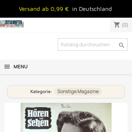
Versand ab 0,99 €
in Deutschland
shopping_cart
(0)

MENU
Sonstige Magazine
Kategorie: