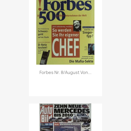
Vorschau

Forbes Nr. 8/August Von...