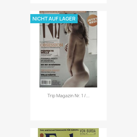
NICHT AUF LAGER
Vorschau

Trip Magazin Nr. 1 /...