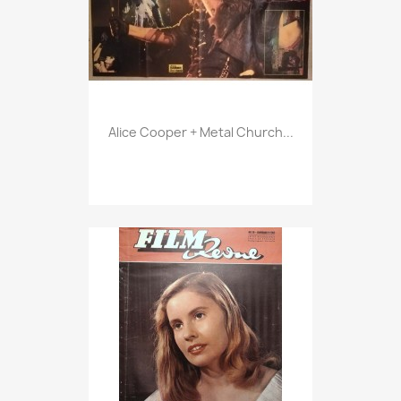
Vorschau

Alice Cooper + Metal Church...