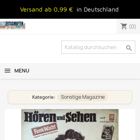
Versand ab 0,99 €
in Deutschland
shopping_cart
(0)

MENU
Sonstige Magazine
Kategorie: