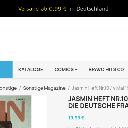
Versand ab 0,99 €
in Deutschland
KATALOGE
COMICS
BRAVO HITS CD
IND
FRAUEN
AUTO & MOTOR
onstige
Sonstige Magazine
Jasmin Heft Nr.10 / 4 Mai
Brigitte
ADAC Motorwelt
JASMIN HEFT NR.10
 Special
Cosmopolitan
auto motor sport Archiv
DIE DEUTSCHE FR
rift
freundin
Autoprospekte &
19,99 €
InStyle
Broschüren