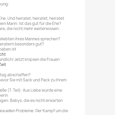
bung:
Mein schöner
Garten
he. Und heiratet, heiratet, heiratet
selber machen
ein Mann: Ist das gut für die Ehe?
re, die nicht mehr weiterwissen:
Selbst ist der
Mann
 Geliebten ihres Mannes sprechen?
beratern besonders gut?
SONSTIGE
haben ist
N
cht
Sonstige
undlich! Jetzt knipsen die Frauen
Magazine
eit
tag abschaffen?
evor Sie mit Sack und Pack zu Ihrem
eße (7. Teil): Aus Liebe wurde eine
berin
gen: Babys, die es nicht erwarten
sexuellen Probleme: Der Kampf um die