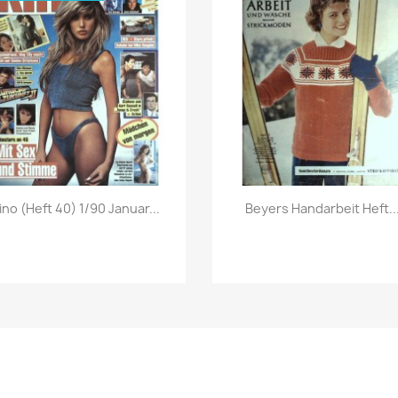
Vorschau
Vorschau


ino (Heft 40) 1/90 Januar...
Beyers Handarbeit Heft..