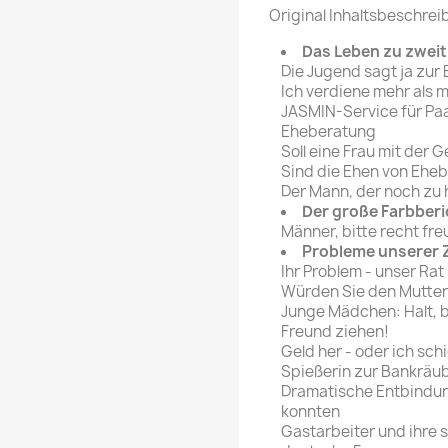
rte Zeitschrift
Mare
Original Inhaltsbeschrei
Bravo Screenfun
rift
MERIAN
Das Leben zu zweit
CINEMA
Die Jugend sagt ja zur E
Fernsehwoche
Ich verdiene mehr als m
eitschrift
JASMIN-Service für Paa
Funk Uhr
Eheberatung
 Magazin
Funk und Film
Soll eine Frau mit der
ft
Sind die Ehen von Ehe
HÖRZU
TAGES &
Der Mann, der noch zu 
WOCHENZEITUNGE
N-Zone
Der große Farbberi
Männer, bitte recht fre
Bildzeitung
Progress Film
Probleme unserer Z
hrift
Frankfurter Allgemeine
Ihr Problem - unser Rat
Würden Sie den Mutter
Magazin
Junge Mädchen: Halt, b
Frankfurter Illustrierte
Freund ziehen!
e
Geld her - oder ich schi
Spießerin zur Bankräu
rift
Dramatische Entbindun
konnten
Gastarbeiter und ihre 