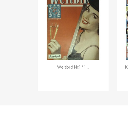
Vorschau

Weltbild Nr.1 / 1...
K