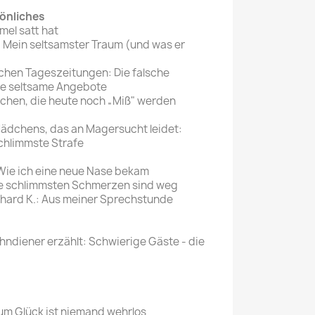
önliches
el satt hat
Mein seltsamster Traum (und was er
chen Tageszeitungen: Die falsche
re seltsame Angebote
chen, die heute noch „Miß" werden
Mädchens, das an Magersucht leidet:
schlimmste Strafe
Wie ich eine neue Nase bekam
ie schlimmsten Schmerzen sind weg
chard K.: Aus meiner Sprechstunde
hndiener erzählt: Schwierige Gäste - die
um Glück ist niemand wehrlos