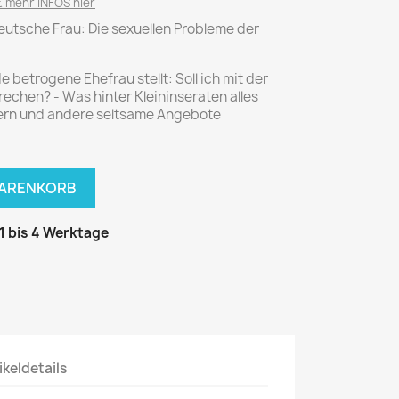
National Geographic
 mehr INFOS hier
deutsche Frau: Die sexuellen Probleme der
P.M. Biografie
PM Magazin
e betrogene Ehefrau stellt: Soll ich mit der
Unser Wald
chen? - Was hinter Kleininseraten alles
yern und andere seltsame Angebote
MUSIK
MODE
Breakout
Anna burda
Graceland
Der Stern
WARENKORB
JUICE
Für Sie
Metal Hammer
neue mode
 1 bis 4 Werktage
Rolling Stone
Ottobre
Sports Illustrated
Verena
Vogue
ERBRAUCHER
HANDWERK
ikeldetails
ter Rat
Hobby