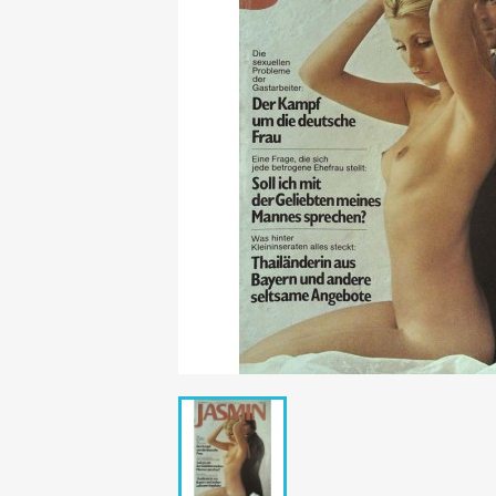
Mädchen
POP Rocky
Yam!
GESCHICHTE
BOULEVAR