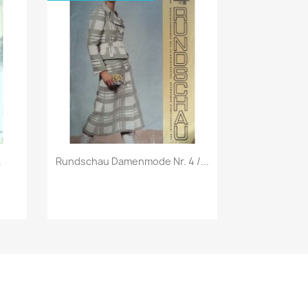
Vorschau

.
Rundschau Damenmode Nr. 4 /...