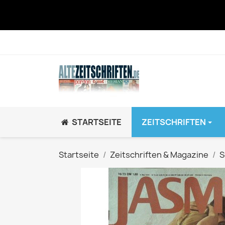
STARTSEITE
ZEITSCHRIFTEN
JUGEND / K
Startseite
Zeitschriften & Magazine
S
BRAVO GiRL!
BRAVO HipHop
BRAVO Zeitsch
hey!