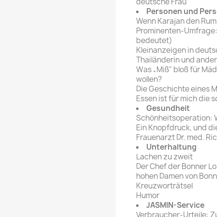
deutsche Frau
Personen und Pers
Wenn Karajan den Rumm
Prominenten-Umfrage: 
bedeutet)
Kleinanzeigen in deuts
Thailänderin und ande
Was „Miß" bloß für Mäd
wollen?
Die Geschichte eines 
Essen ist für mich die 
Gesundheit
Schönheitsoperation: 
Ein Knopfdruck, und d
Frauenarzt Dr. med. Ri
Unterhaltung
Lachen zu zweit
Der Chef der Bonner Lo
hohen Damen von Bonn
Kreuzworträtsel
Humor
JASMIN-Service
Verbraucher-Urteile: Z