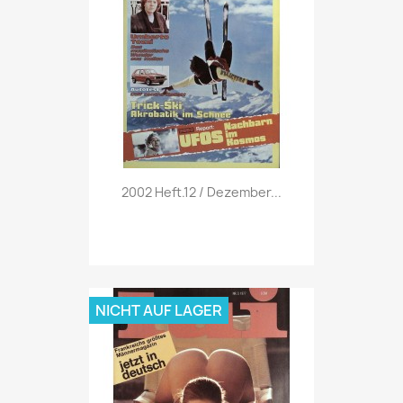
Vorschau

2002 Heft.12 / Dezember...
NICHT AUF LAGER