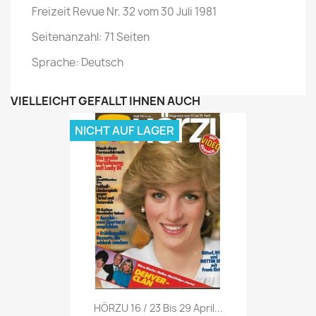
Freizeit Revue Nr. 32 vom 30 Juli 1981
Seitenanzahl: 71 Seiten
Sprache: Deutsch
VIELLEICHT GEFÄLLT IHNEN AUCH
NICHT AUF LAGER
Vorschau

HÖRZU 16 / 23 Bis 29 April...