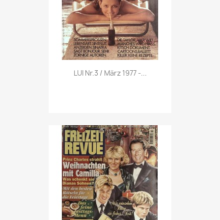
Vorschau

LUI Nr.3 / März 1977 -...