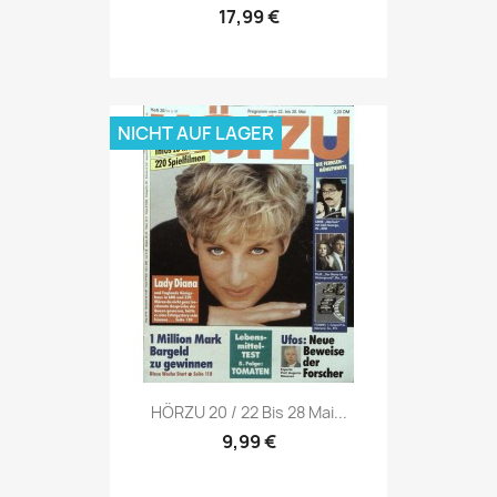
17,99 €
NICHT AUF LAGER
Vorschau

HÖRZU 20 / 22 Bis 28 Mai...
9,99 €