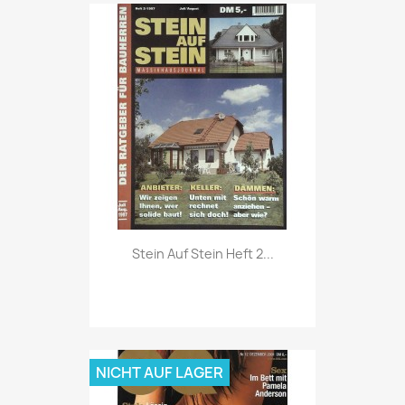
Vorschau

Stein Auf Stein Heft 2...
NICHT AUF LAGER