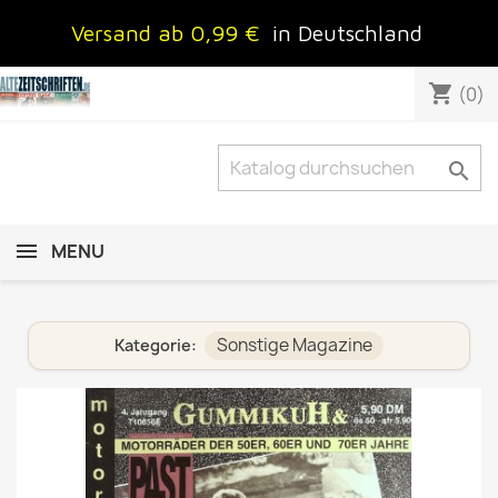
Versand ab 0,99 €
in Deutschland
shopping_cart
(0)

MENU
Sonstige Magazine
Kategorie: