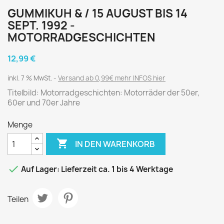
GUMMIKUH & / 15 AUGUST BIS 14
SEPT. 1992 -
MOTORRADGESCHICHTEN
12,99 €
inkl. 7 % MwSt.
Versand ab 0,99€ mehr INFOS hier
Titelbild: Motorradgeschichten: Motorräder der 50er,
60er und 70er Jahre
Menge

IN DEN WARENKORB

Auf Lager: Lieferzeit ca. 1 bis 4 Werktage
Teilen