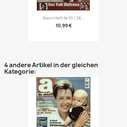
Vorschau

Stern Heft Nr.10 / 26...
10,99 €
4 andere Artikel in der gleichen
Kategorie: