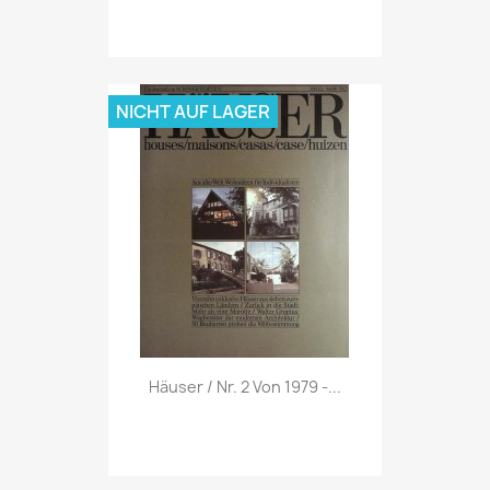
NICHT AUF LAGER
Vorschau

Häuser / Nr. 2 Von 1979 -...