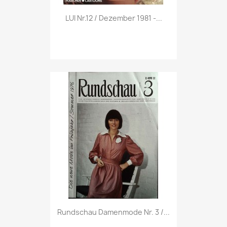
Vorschau

LUI Nr.12 / Dezember 1981 -...
Vorschau

Rundschau Damenmode Nr. 3 /...