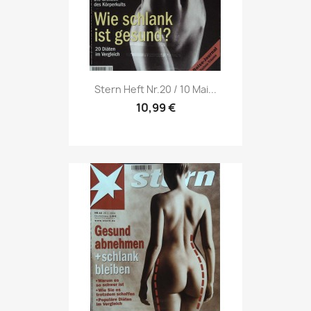
Vorschau

Stern Heft Nr.20 / 10 Mai...
10,99 €