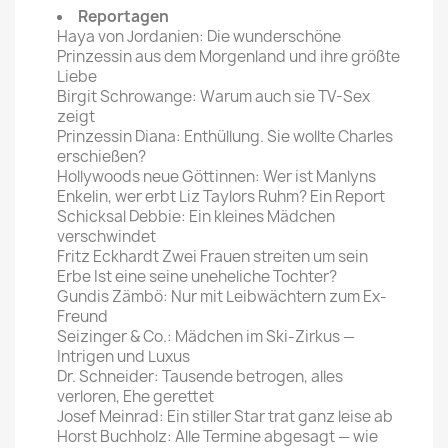
Reportagen
Haya von Jordanien: Die wunderschöne
Prinzessin aus dem Morgenland und ihre größte
Liebe
Birgit Schrowange: Warum auch sie TV-Sex
zeigt
Prinzessin Diana: Enthüllung. Sie wollte Charles
erschießen?
Hollywoods neue Göttinnen: Wer ist Manlyns
Enkelin, wer erbt Liz Taylors Ruhm? Ein Report
Schicksal Debbie: Ein kleines Mädchen
verschwindet
Fritz Eckhardt Zwei Frauen streiten um sein
Erbe Ist eine seine uneheliche Tochter?
Gundis Zämbö: Nur mit Leibwächtern zum Ex-
Freund
Seizinger & Co.: Mädchen im Ski-Zirkus —
Intrigen und Luxus
Dr. Schneider: Tausende betrogen, alles
verloren, Ehe gerettet
Josef Meinrad: Ein stiller Star trat ganz leise ab
Horst Buchholz: Alle Termine abgesagt — wie