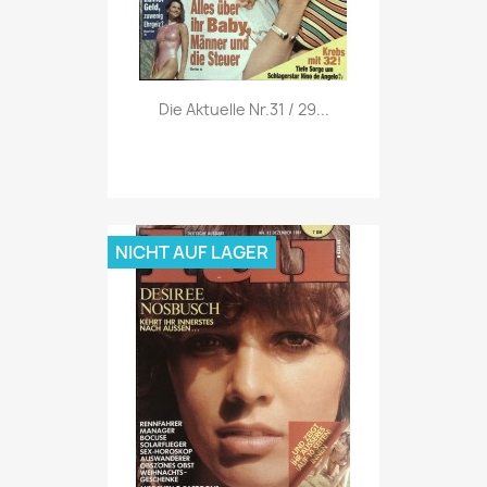
Vorschau

Die Aktuelle Nr.31 / 29...
NICHT AUF LAGER