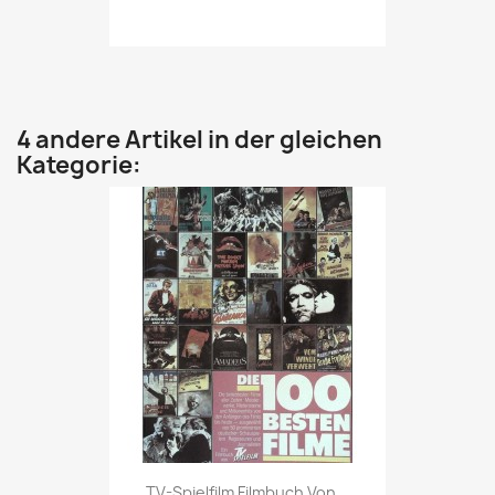
4 andere Artikel in der gleichen
Kategorie:
Vorschau

TV-Spielfilm Filmbuch Von...