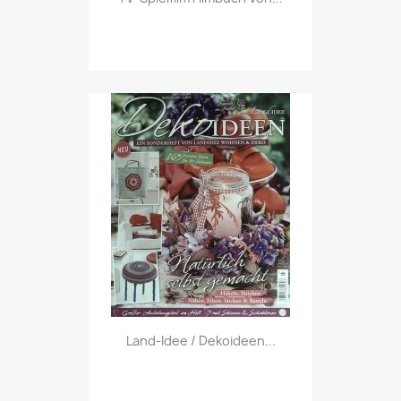
Vorschau

Land-Idee / Dekoideen...