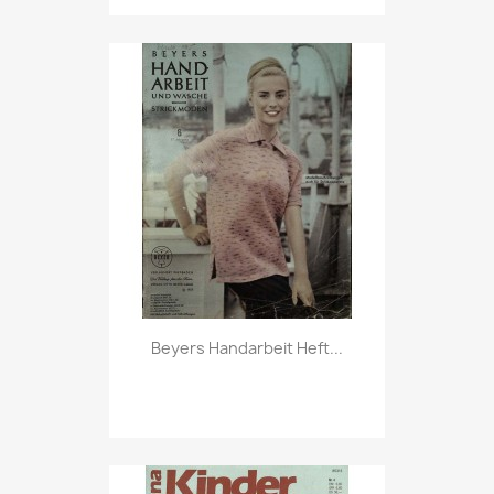
Vorschau

Beyers Handarbeit Heft...