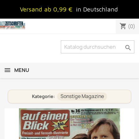
Versand ab 0,99 €
in Deutschland
shopping_cart
(0)

MENU
Sonstige Magazine
Kategorie: