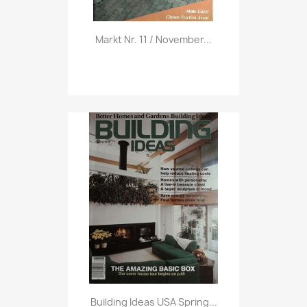
Vorschau

Markt Nr. 11 / November...
Vorschau

Building Ideas USA Spring...