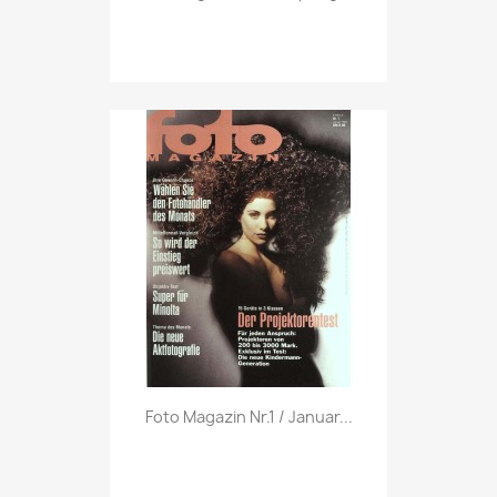
Vorschau

Foto Magazin Nr.1 / Januar...