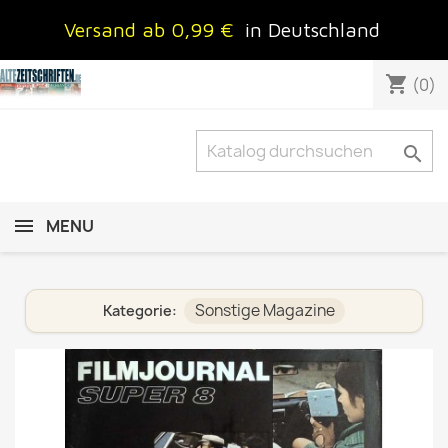
Versand ab 0,99 €
in Deutschland
shopping_cart
(0)

MENU
Sonstige Magazine
Kategorie: