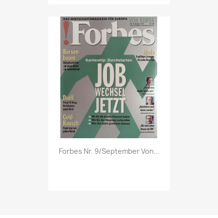
Vorschau

Forbes Nr. 9/September Von...