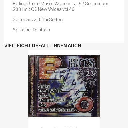
Rolling Stone Musik Magazin Nr. 9 / September
2001 mit CD New Voices vol.46
Seitenanzahl: 114 Seiten
Sprache: Deutsch
VIELLEICHT GEFÄLLT IHNEN AUCH
Vorschau