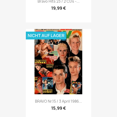

Bravo Hits 23 / 2 CDs -...
19,99 €
NICHT AUF LAGER
Vorschau

BRAVO Nr.15 / 3 April 1986...
15,99 €