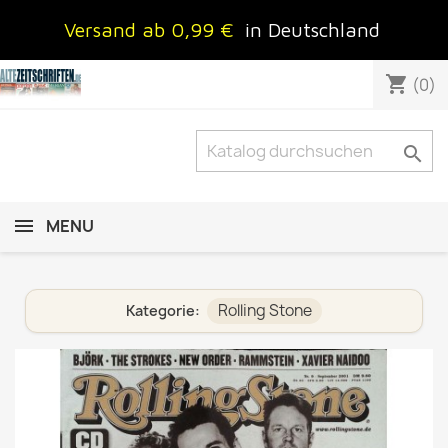
Versand ab 0,99 €
in Deutschland
shopping_cart
(0)

MENU
Rolling Stone
Kategorie: