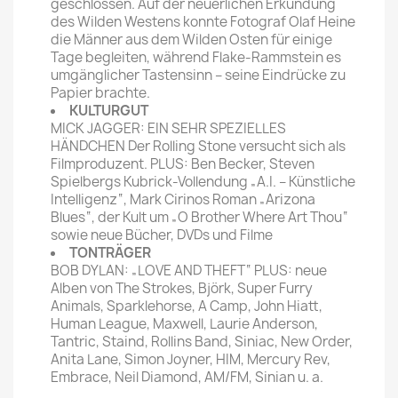
geschlossen. Auf der neuerlichen Erkundung
des Wilden Westens konnte Fotograf Olaf Heine
die Männer aus dem Wilden Osten für einige
Tage begleiten, während Flake-Rammstein es
umgänglicher Tastensinn – seine Eindrücke zu
Papier brachte.
KULTURGUT
MICK JAGGER: EIN SEHR SPEZIELLES
HÄNDCHEN Der Rolling Stone versucht sich als
Filmproduzent. PLUS: Ben Becker, Steven
Spielbergs Kubrick-Vollendung „A.I. – Künstliche
Intelligenz“, Mark Cirinos Roman „Arizona
Blues“, der Kult um „O Brother Where Art Thou“
sowie neue Bücher, DVDs und Filme
TONTRÄGER
BOB DYLAN: „LOVE AND THEFT“ PLUS: neue
Alben von The Strokes, Björk, Super Furry
Animals, Sparklehorse, A Camp, John Hiatt,
Human League, Maxwell, Laurie Anderson,
Tantric, Staind, Rollins Band, Siniac, New Order,
Anita Lane, Simon Joyner, HIM, Mercury Rev,
Embrace, Neil Diamond, AM/FM, Sinian u. a.