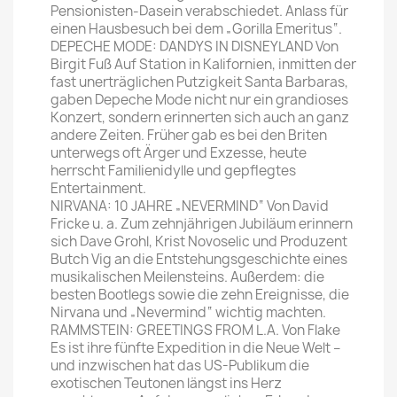
Pensionisten-Dasein verabschiedet. Anlass für
einen Hausbesuch bei dem „Gorilla Emeritus“.
DEPECHE MODE: DANDYS IN DISNEYLAND Von
Birgit Fuß Auf Station in Kalifornien, inmitten der
fast unerträglichen Putzigkeit Santa Barbaras,
gaben Depeche Mode nicht nur ein grandioses
Konzert, sondern erinnerten sich auch an ganz
andere Zeiten. Früher gab es bei den Briten
unterwegs oft Ärger und Exzesse, heute
herrscht Familienidylle und gepflegtes
Entertainment.
NIRVANA: 10 JAHRE „NEVERMIND“ Von David
Fricke u. a. Zum zehnjährigen Jubiläum erinnern
sich Dave Grohl, Krist Novoselic und Produzent
Butch Vig an die Entstehungsgeschichte eines
musikalischen Meilensteins. Außerdem: die
besten Bootlegs sowie die zehn Ereignisse, die
Nirvana und „Nevermind“ wichtig machten.
RAMMSTEIN: GREETINGS FROM L.A. Von Flake
Es ist ihre fünfte Expedition in die Neue Welt –
und inzwischen hat das US-Publikum die
exotischen Teutonen längst ins Herz