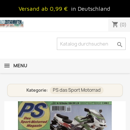
Versand ab 0,99 €
in Deutschland
shopping_cart
(0)

MENU
PS das Sport Motorrad
Kategorie: