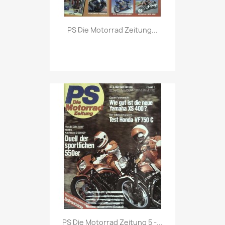
Vorschau

PS Die Motorrad Zeitung...
Vorschau

PS Die Motorrad Zeitung 5 -...