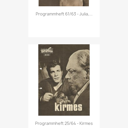
Vorschau

Programmheft 61/63 - Julia,...
Vorschau

Programmheft 25/64 - Kirmes