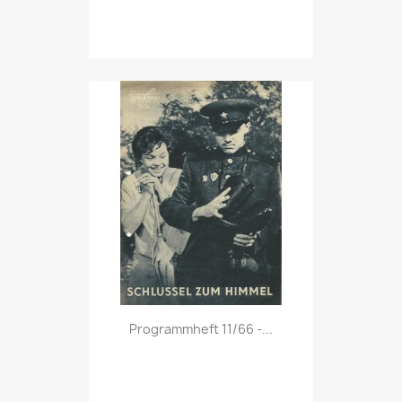
Vorschau

Programmheft 11/66 -...