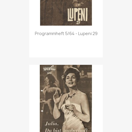
Vorschau

Programmheft 5/64 - Lupeni 29