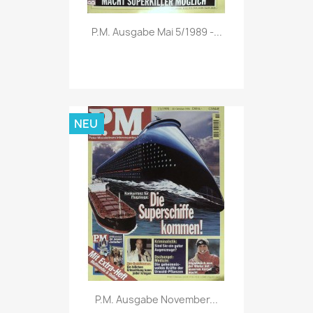
Vorschau

P.M. Ausgabe Mai 5/1989 -...
NEU
Vorschau

P.M. Ausgabe November...