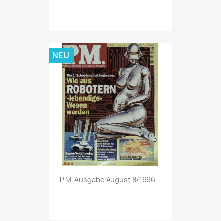
NEU
Vorschau

P.M. Ausgabe August 8/1996...