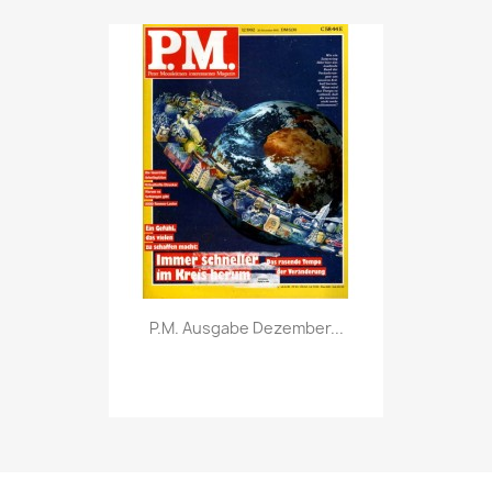
Vorschau

P.M. Ausgabe Dezember...