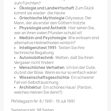
zum Fürchten?
Ökologie und Landwirtschaft
Zum Glück
kommt sie wieder: die Hecke
Griechische Mythologie
Odysseus: Der
Mann, der als erster den Göttern trotzte
Physiologie und Ästhetik
: Hier sehen Sie,
wer an Ihren vielen Pfunden schuld ist!
Medizin und Psychologie
: Wie wirksam sind
alternative Heilmethoden wirklich?
Intelligenztest 1991
: Testen Sie Ihre
technische Begabung
Automobiltechnik
: Wetten, daß Sie Ihren
Vergaser nicht finden!
Menschliches Verhalten
: Ich bin der Gute,
du bist der Böse. Wenn es nur so einfach wäre!
Wissenschaftsgeschichte
: Ein schwerer
Fall von Selbsttäuschung
Architektur
: Ein schönes Haus! (Pardon,
welches meinen Sie denn?)
PM Magazin Nr. 8 / 1991 - 19 Juli 1991
Seitenanzahl: 98 Seiten