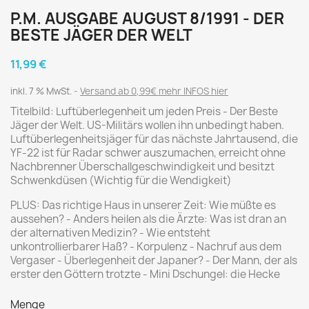
P.M. AUSGABE AUGUST 8/1991 - DER
BESTE JÄGER DER WELT
11,99 €
inkl. 7 % MwSt.
Versand ab 0,99€ mehr INFOS hier
Titelbild: Luftüberlegenheit um jeden Preis - Der Beste
Jäger der Welt. US-Militärs wollen ihn unbedingt haben.
Luftüberlegenheitsjäger für das nächste Jahrtausend, die
YF-22 ist für Radar schwer auszumachen, erreicht ohne
Nachbrenner Überschallgeschwindigkeit und besitzt
Schwenkdüsen (Wichtig für die Wendigkeit)
PLUS: Das richtige Haus in unserer Zeit: Wie müßte es
aussehen? - Anders heilen als die Ärzte: Was ist dran an
der alternativen Medizin? - Wie entsteht
unkontrollierbarer Haß? - Korpulenz - Nachruf aus dem
Vergaser - Überlegenheit der Japaner? - Der Mann, der als
erster den Göttern trotzte - Mini Dschungel: die Hecke
Menge