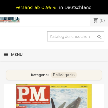
Versand ab 0,99 €
in Deutschland
shopping_cart
(0)

MENU
PM Magazin
Kategorie: