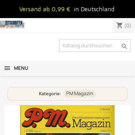
Versand ab 0,99 €
in Deutschland
shopping_cart
(0)

MENU
PM Magazin
Kategorie: