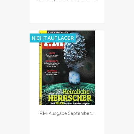
NICHT AUF LAGER
Vorschau

P.M. Ausgabe September...