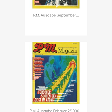
Vorschau

P.M. Ausgabe September...
Vorschau

P.M. Ausgabe Februar 2/1990...