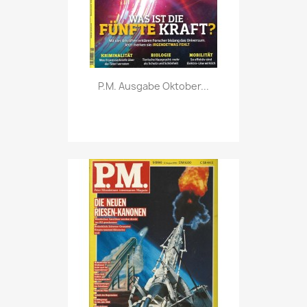
Vorschau

P.M. Ausgabe Oktober...