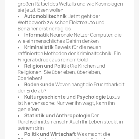
großen Rätsel des Weltalls und wie Kosmologen
sie jetzt lösen wollen
Automobiltechnik
Jetzt geht der
Wettbewerb zwischen Elektroauto und
Benziner erst richtig los
Informatik
Neuronale Netze: Computer, die
wie ein menschliches Gehirn denken
Kriminalistik
Beweis für die neuen
raffinierten Methoden der Kriminaltechnik: Ein
Fingerabdruck aus reinem Gold
Religion und Politik
Die Kirchen und
Religionen: Sie überleben, überleben,
überleben!
Bodenkunde
Wovon hängt die Fruchtbarkeit
der Erde ab?
Kulturgeschichte und Psychologie
Luxus
ist Nervensache: Nur wer ihn wagt, kann ihn
genießen
Statistik und Anthropologie
Der
Durchschnittsmensch: Auch Ihr Leben steckt in
seinem drin
Politik und Wirtschaft
Was macht die