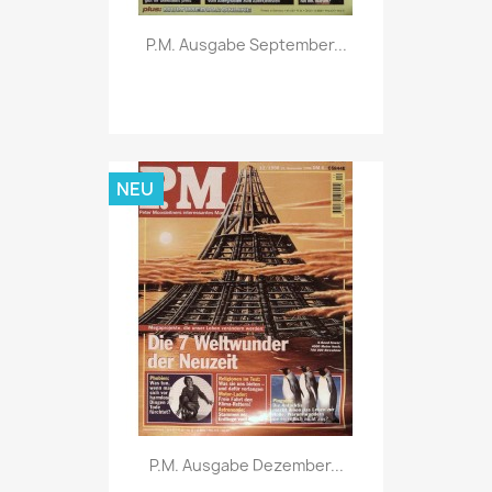
Vorschau

P.M. Ausgabe September...
NEU
Vorschau

P.M. Ausgabe Dezember...