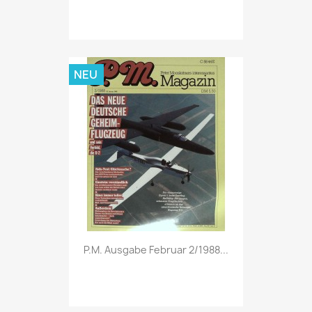
NEU
Vorschau

P.M. Ausgabe Februar 2/1988...