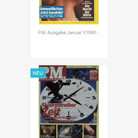
Vorschau

P.M. Ausgabe Januar 1/1990...
NEU