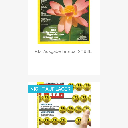
Vorschau

P.M. Ausgabe Februar 2/1981...
NICHT AUF LAGER