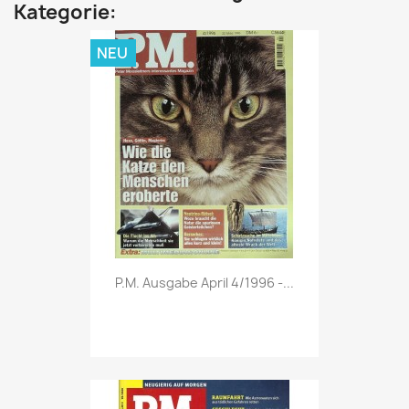
Kategorie:
NEU
Vorschau

P.M. Ausgabe April 4/1996 -...