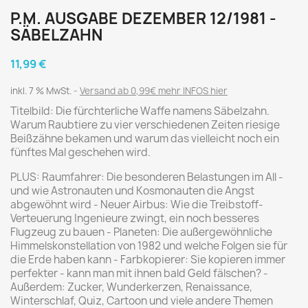
P.M. AUSGABE DEZEMBER 12/1981 -
SÄBELZAHN
11,99 €
inkl. 7 % MwSt.
Versand ab 0,99€ mehr INFOS hier
Titelbild: Die fürchterliche Waffe namens Säbelzahn.
Warum Raubtiere zu vier verschiedenen Zeiten riesige
Beißzähne bekamen und warum das vielleicht noch ein
fünftes Mal geschehen wird.
PLUS: Raumfahrer: Die besonderen Belastungen im All -
und wie Astronauten und Kosmonauten die Angst
abgewöhnt wird - Neuer Airbus: Wie die Treibstoff-
Verteuerung Ingenieure zwingt, ein noch besseres
Flugzeug zu bauen - Planeten: Die außergewöhnliche
Himmelskonstellation von 1982 und welche Folgen sie für
die Erde haben kann - Farbkopierer: Sie kopieren immer
perfekter - kann man mit ihnen bald Geld fälschen? -
Außerdem: Zucker, Wunderkerzen, Renaissance,
Winterschlaf, Quiz, Cartoon und viele andere Themen