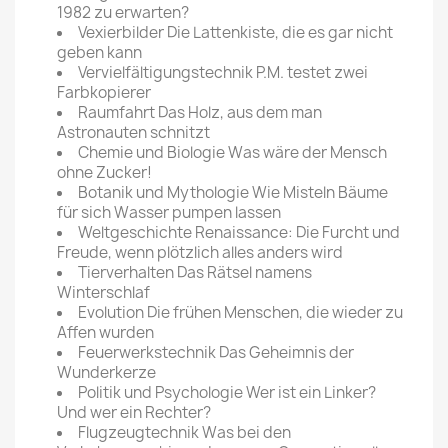
1982 zu erwarten?
Vexierbilder Die Lattenkiste, die es gar nicht
geben kann
Vervielfältigungstechnik P.M. testet zwei
Farbkopierer
Raumfahrt Das Holz, aus dem man
Astronauten schnitzt
Chemie und Biologie Was wäre der Mensch
ohne Zucker!
Botanik und Mythologie Wie Misteln Bäume
für sich Wasser pumpen lassen
Weltgeschichte Renaissance: Die Furcht und
Freude, wenn plötzlich alles anders wird
Tierverhalten Das Rätsel namens
Winterschlaf
Evolution Die frühen Menschen, die wieder zu
Affen wurden
Feuerwerkstechnik Das Geheimnis der
Wunderkerze
Politik und Psychologie Wer ist ein Linker?
Und wer ein Rechter?
Flugzeugtechnik Was bei den