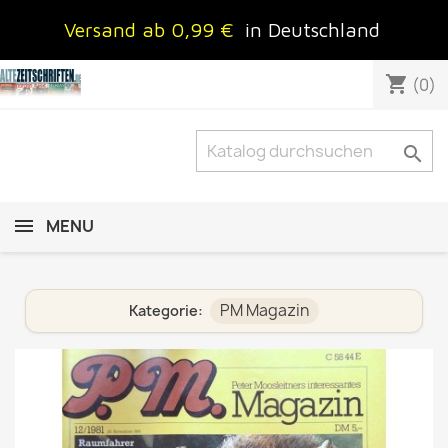
Versand ab 0,99 €
in Deutschland
shopping_cart
(0)

MENU
PM Magazin
Kategorie: