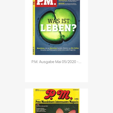
Vorschau

P.M. Ausgabe Mai 05/2020 -...