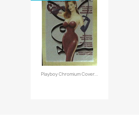
Vorschau

Playboy Chromium Cover...