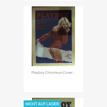
Vorschau

Playboy Chromium Cover...
NICHT AUF LAGER