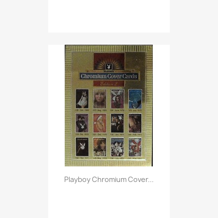
Vorschau

Playboy Chromium Cover...