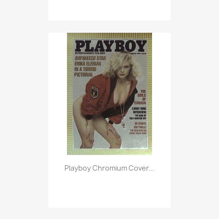
Vorschau

Playboy Chromium Cover...