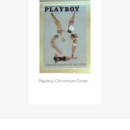
Vorschau

Playboy Chromium Cover...