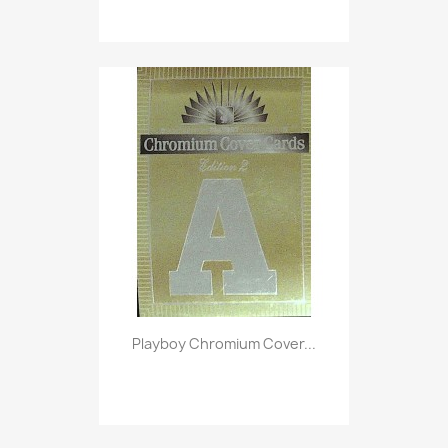
Vorschau

Playboy Chromium Cover...