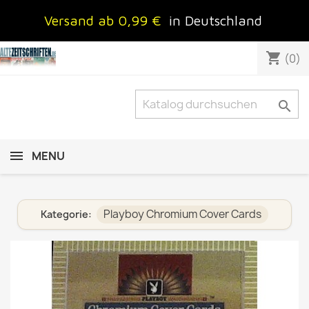
Versand ab 0,99 €
in Deutschland
shopping_cart
(0)

MENU
Playboy Chromium Cover Cards
Kategorie: