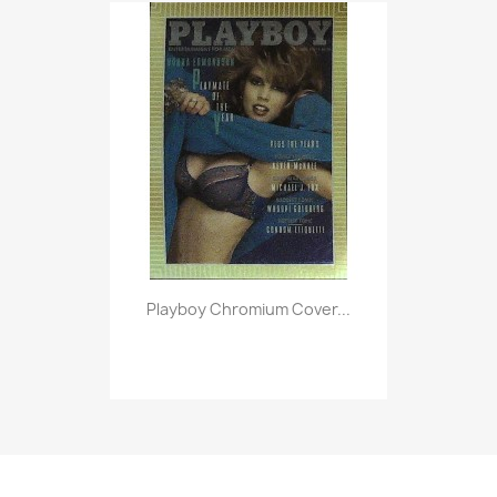
Vorschau

Playboy Chromium Cover...