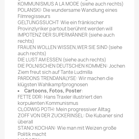
KOMMUNISMUS A LA MODE (siehe auch rechts)
POLANSKI: Die wundersame Wandlung eines
Filmregisseurs
GELTUNGSSUCHT: Wie ein fränkischer
Provinzlyriker partout berühmt werden will
IMPOTENZ DER SUPERMÄNNER (siehe auch
rechts)
FRAUEN WOLLEN WISSEN,WER SIE SIND (siehe
auch rechts)
DIE LUST AM ESSEN (siehe auch rechts)
DIE POLNISCHEN DEUTSCHEN KOMMEN: Jochen
Ziem freut sich auf Tante Ludmilla
PARDONS TRENDANALYSE: Wir machen die
klügsten Wahlkampfprognosen
Cartoons, Fotos, Poster
:
FETTE DDR: Hans Traxler illustriert den
korpulenten Kommunismus
CLODWIG POTH: Mein progressiver Alltag
ZOFF VON DER ZUCKERINSEL: Die Kubaner sind
überall
STANO KOCHAN: Wie man mit Weizen große
Politik macht