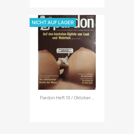
NICHT AUF LAGER
Vorschau

Pardon Heft 10 / Oktober...