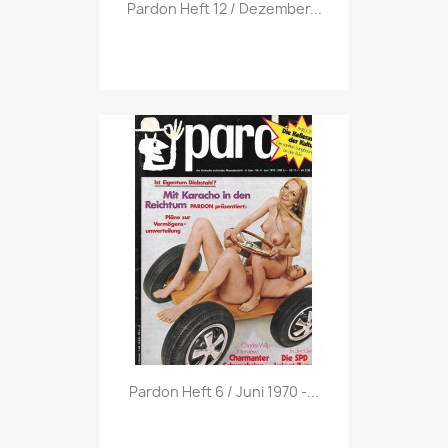
Vorschau

Pardon Heft 12 / Dezember...
Vorschau

Pardon Heft 6 / Juni 1970 -...