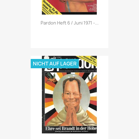
Vorschau

Pardon Heft 6 / Juni 1971 -...
NICHT AUF LAGER