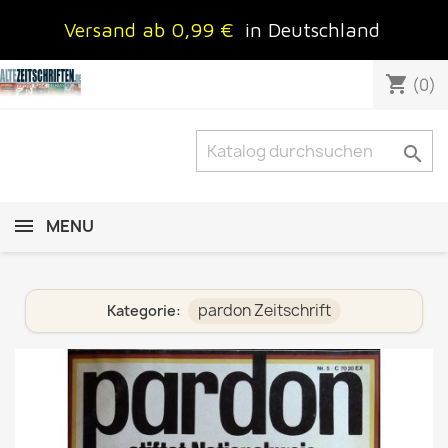
Versand ab 0,99 €
in Deutschland
shopping_cart
(0)

MENU
pardon Zeitschrift
Kategorie: