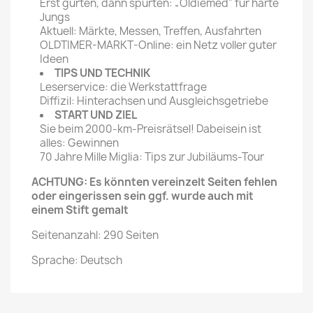
Erst gurten, dann spurten: „Oldiemed" für harte
Jungs
Aktuell: Märkte, Messen, Treffen, Ausfahrten
OLDTIMER-MARKT-Online: ein Netz voller guter
Ideen
TIPS UND TECHNIK
Leserservice: die Werkstattfrage
Diffizil: Hinterachsen und Ausgleichsgetriebe
START UND ZIEL
Sie beim 2000-km-Preisrätsel! Dabeisein ist
alles: Gewinnen
70 Jahre Mille Miglia: Tips zur Jubiläums-Tour
ACHTUNG: Es könnten vereinzelt Seiten fehlen
oder eingerissen sein ggf. wurde auch mit
einem Stift gemalt
Seitenanzahl: 290 Seiten
Sprache: Deutsch