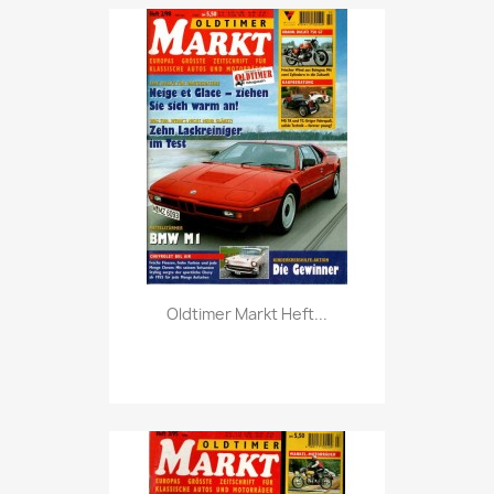
Vorschau

Oldtimer Markt Heft...