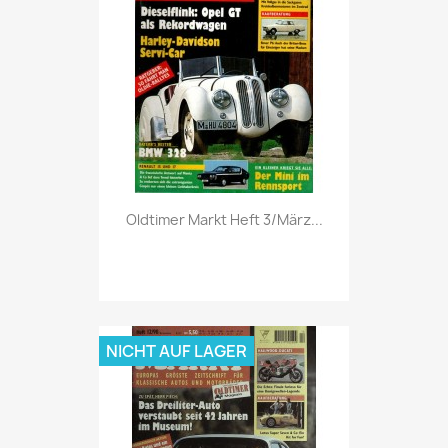
Vorschau

Oldtimer Markt Heft 3/März...
NICHT AUF LAGER