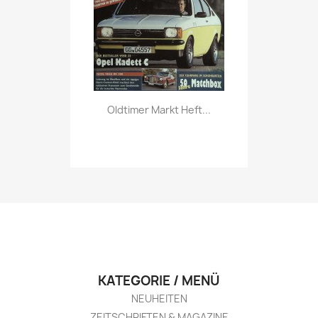
Vorschau

Oldtimer Markt Heft...
KATEGORIE / MENÜ
NEUHEITEN
ZEITSCHRIFTEN & MAGAZINE