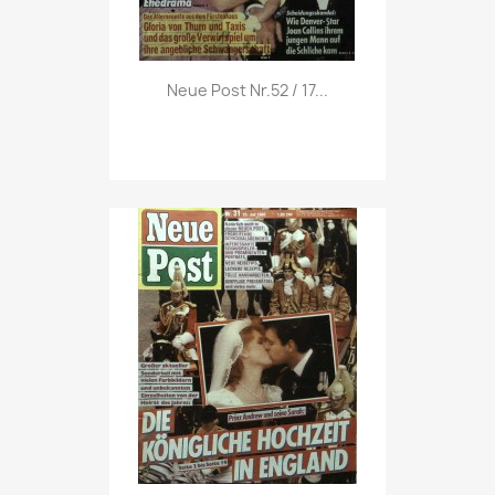
Vorschau

Neue Post Nr.52 / 17...