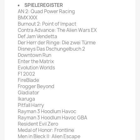
SPIELEREGISTER
AN 2: Quad Power Racing
BMX XXX
Burnout 2: Point of Impact
Contra Advance: The Alien Wars EX
Def Jam Vendetta
Der Herr der Ringe: Die zwei Türme
Disneys Das Dschungelbuch 2
Downtown Run
Enter the Matrix
Evolution Worlds
F1 2002
FireBlade
Frogger Beyond
Gladiator
Ikaruga
Pitfall Harry
Rayman 3 Hoodlum Havoc
Rayman 3 Hoodlum Havoc GBA
Resident Evil Zero
Medal of Honor: Frontline
Men in Bleck II: Alien Escape