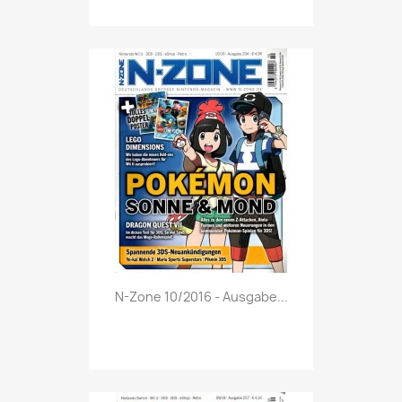
Vorschau

N-Zone 10/2016 - Ausgabe...