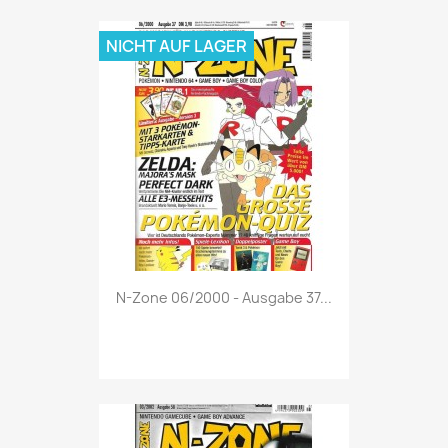
NICHT AUF LAGER
Vorschau

N-Zone 06/2000 - Ausgabe 37...