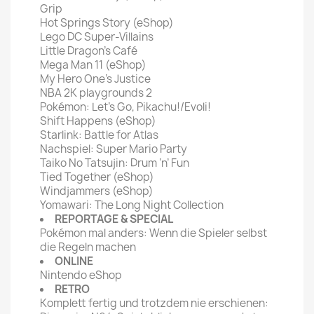
Grip
Hot Springs Story (eShop)
Lego DC Super-Villains
Little Dragon’s Café
Mega Man 11 (eShop)
My Hero One’s Justice
NBA 2K playgrounds 2
Pokémon: Let’s Go, Pikachu!/Evoli!
Shift Happens (eShop)
Starlink: Battle for Atlas
Nachspiel: Super Mario Party
Taiko No Tatsujin: Drum ‘n’ Fun
Tied Together (eShop)
Windjammers (eShop)
Yomawari: The Long Night Collection
REPORTAGE & SPECIAL
Pokémon mal anders: Wenn die Spieler selbst
die Regeln machen
ONLINE
Nintendo eShop
RETRO
Komplett fertig und trotzdem nie erschienen: