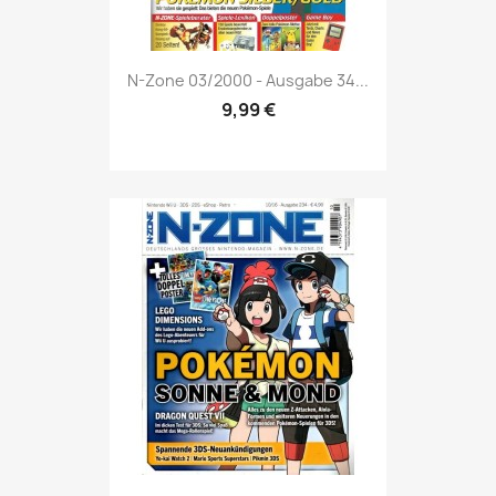
Vorschau

N-Zone 03/2000 - Ausgabe 34...
9,99 €