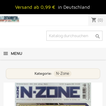
Versand ab 0,99 €
in Deutschland
shopping_cart
(0)

MENU
N-Zone
Kategorie: