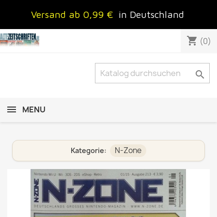
Versand ab 0,99 €
in Deutschland
shopping_cart
(0)

MENU
N-Zone
Kategorie: