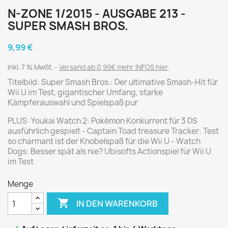
N-ZONE 1/2015 - AUSGABE 213 -
SUPER SMASH BROS.
9,99 €
inkl. 7 % MwSt.
Versand ab 0,99€ mehr INFOS hier
Titelbild: Super Smash Bros.: Der ultimative Smash-Hit für
Wii U im Test, gigantischer Umfang, starke
Kämpferauswahl und Spielspaß pur
PLUS: Youkai Watch 2: Pokémon Konkurrent für 3 DS
ausführlich gespielt - Captain Toad treasure Tracker: Test
so charmant ist der Knobelspaß für die Wii U - Watch
Dogs: Besser spät als nie? Ubisofts Actionspiel für Wii U
im Test
Menge

IN DEN WARENKORB