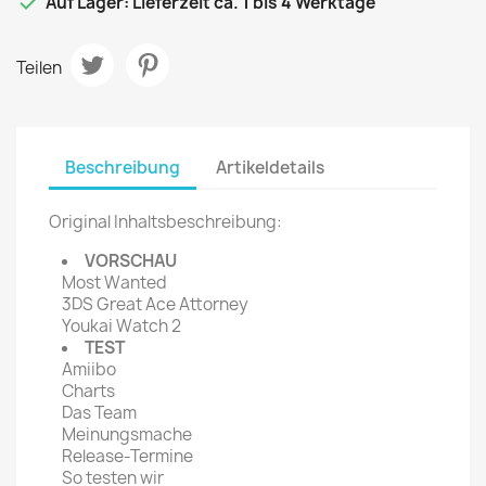

Auf Lager: Lieferzeit ca. 1 bis 4 Werktage
Teilen
Beschreibung
Artikeldetails
Original Inhaltsbeschreibung:
VORSCHAU
Most Wanted
3DS Great Ace Attorney
Youkai Watch 2
TEST
Amiibo
Charts
Das Team
Meinungsmache
Release-Termine
So testen wir