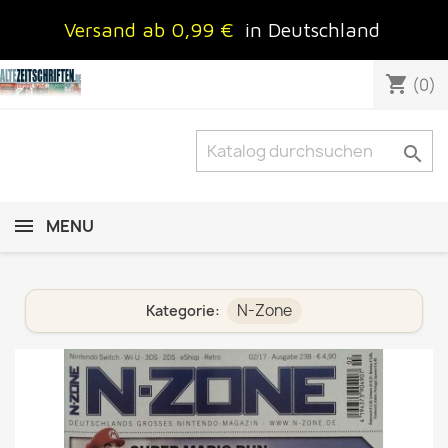
Versand ab 0,99 €
in Deutschland
shopping_cart
(0)

MENU
N-Zone
Kategorie: