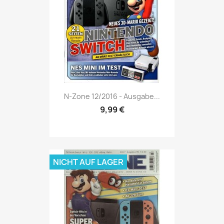
Vorschau

N-Zone 12/2016 - Ausgabe...
9,99 €
NICHT AUF LAGER