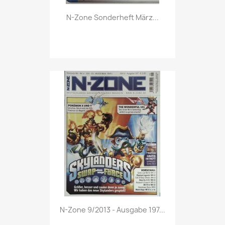
Vorschau

N-Zone Sonderheft März...
Vorschau

N-Zone 9/2013 - Ausgabe 197...