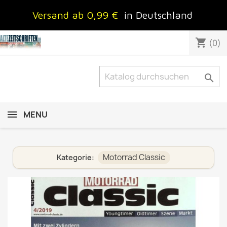
Versand ab 0,99 €
in Deutschland
shopping_cart
(0)

MENU
Motorrad Classic
Kategorie: