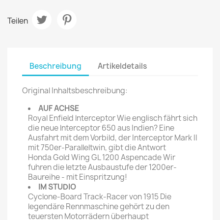
Teilen
Beschreibung
Artikeldetails
Original Inhaltsbeschreibung:
AUF ACHSE
Royal Enfield lnterceptor Wie englisch fährt sich
die neue lnterceptor 650 aus Indien? Eine
Ausfahrt mit dem Vorbild, der Interceptor Mark II
mit 750er-Paralleltwin, gibt die Antwort
Honda Gold Wing GL 1200 Aspencade Wir
fuhren die letzte Ausbaustufe der 1200er-
Baureihe - mit Einspritzung!
IM STUDIO
Cyclone-Board Track-Racer von 1915 Die
legendäre Rennmaschine gehört zu den
teuersten Motorrädern überhaupt