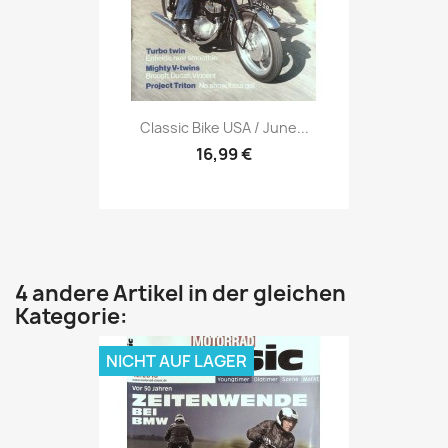
Vorschau

Classic Bike USA / June...
16,99 €
4 andere Artikel in der gleichen
Kategorie:
NICHT AUF LAGER