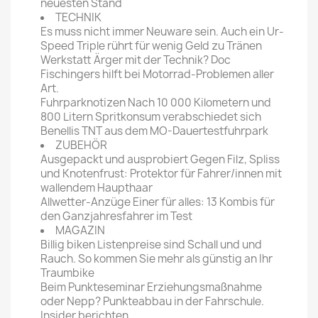
neuesten Stand
TECHNIK
Es muss nicht immer Neuware sein. Auch ein Ur-
Speed Triple rührt für wenig Geld zu Tränen
Werkstatt Ärger mit der Technik? Doc
Fischingers hilft bei Motorrad-Problemen aller
Art.
Fuhrparknotizen Nach 10 000 Kilometern und
800 Litern Spritkonsum verabschiedet sich
Benellis TNT aus dem MO-Dauertestfuhrpark
ZUBEHÖR
Ausgepackt und ausprobiert Gegen Filz, Spliss
und Knotenfrust: Protektor für Fahrer/innen mit
wallendem Haupthaar
Allwetter-Anzüge Einer für alles: 13 Kombis für
den Ganzjahresfahrer im Test
MAGAZIN
Billig biken Listenpreise sind Schall und und
Rauch. So kommen Sie mehr als günstig an Ihr
Traumbike
Beim Punkteseminar Erziehungsmaßnahme
oder Nepp? Punkteabbau in der Fahrschule.
Insider berichten