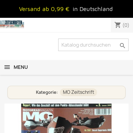
Versand ab 0,99 €
in Deutschland
shopping_cart
(0)

MENU
MO Zeitschrift
Kategorie: