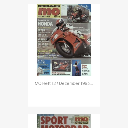
Vorschau

MO Heft 12 / Dezember 1993...