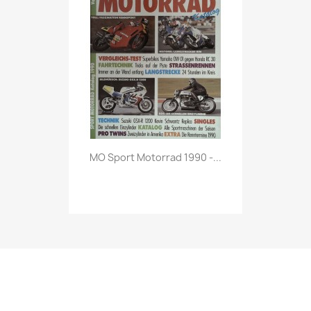
Vorschau

MO Sport Motorrad 1990 -...