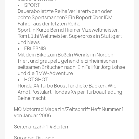
SPORT
Dauerabo letzte Reihe Verlierertypen oder
echte Sportsmannen? Ein Report über IDM-
Fahrer aus der letzten Reihe
Sport in Kürze Bernd Hiemer Vizeweltmeister,
Tom Lüthi Weltmeister, Supercross in Stuttgart
und News
ERLEBNIS
Mit dem Bike zum Boßeln Wenn's im Norden
friert und graupelt, gehen die Einheimischen
seltsamen Bräuchen nach. Ein Fall für Jörg Lohse
und die BMW-Adventure
HOT SHOT
Honda X4 Turbo Boost für dicke Backen. Wie
Arndt Postulart Hondas X4 per Turboaufladung
Beine macht
MO Motorrad Magazin/Zeitschrift Heft Nummer 1
von Januar 2006
Seitenanzahl: 114 Seiten
Sprache: Deutsch