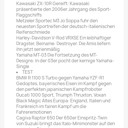
Kawasaki ZX-10R Gereift: Kawasaki
präsentierte den 2006er Jahrgang des Sport-
Flaggschiffs
Metzeler Sportec M3 Jo Soppa fuhr den
neuesten Sportreifen der deutsch-italienischen
Reifenschmiede
Harley-Davidson V-Rod VRXSE Ein leibhaftiger
Dragster, Beiname: Destroyer. Die Amis liefern
ihn jetzt serienmäßig
Yamaha MT-03 Die Fortsetzung des MT-
Designs: In der 03er pocht der kernige Yamaha-
Single
TEST
BMW R 1100 S Turbo gegen Yamaha YZF-R1
Gedoptes, bayerisches Eisen im Kampf gegen
den perfekten japanischen Kampfroboter
Ducati 1000 Sport, Triumph Thruxton, Voxan
Black Magic Altes Europa: England, Italien und
Frankreich im fairen Kampf um die
Fahreremotionen
Cagiva Raptor 650 Der 650er Einspritz-Twin
von Suzuki bringt das Italo-Minimonster auf den