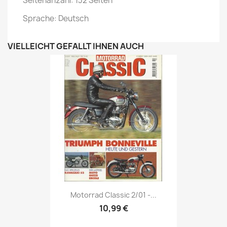
Seitenanzahl: 132 Seiten
Sprache: Deutsch
VIELLEICHT GEFÄLLT IHNEN AUCH
Vorschau

Motorrad Classic 2/01 -...
10,99 €