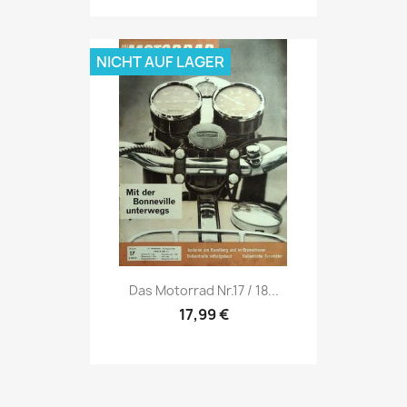
NICHT AUF LAGER
Vorschau

Das Motorrad Nr.17 / 18...
17,99 €