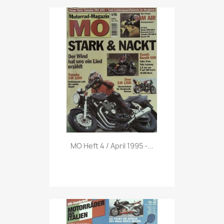
Vorschau

MO Heft 4 / April 1995 -...