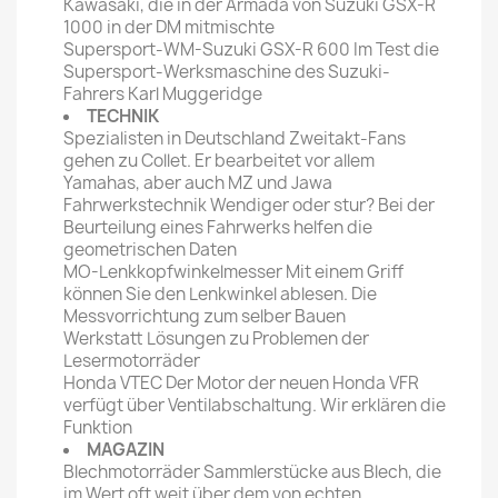
Kawasaki, die in der Armada von Suzuki GSX-R
1000 in der DM mitmischte
Supersport-WM-Suzuki GSX-R 600 Im Test die
Supersport-Werksmaschine des Suzuki-
Fahrers Karl Muggeridge
TECHNIK
Spezialisten in Deutschland Zweitakt-Fans
gehen zu Collet. Er bearbeitet vor allem
Yamahas, aber auch MZ und Jawa
Fahrwerkstechnik Wendiger oder stur? Bei der
Beurteilung eines Fahrwerks helfen die
geometrischen Daten
MO-Lenkkopfwinkelmesser Mit einem Griff
können Sie den Lenkwinkel ablesen. Die
Messvorrichtung zum selber Bauen
Werkstatt Lösungen zu Problemen der
Lesermotorräder
Honda VTEC Der Motor der neuen Honda VFR
verfügt über Ventilabschaltung. Wir erklären die
Funktion
MAGAZIN
Blechmotorräder Sammlerstücke aus Blech, die
im Wert oft weit über dem von echten