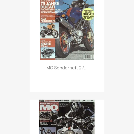
Vorschau

MO Sonderheft 2 /...