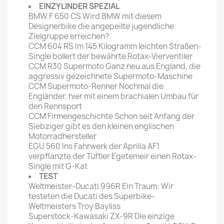
EINZYLINDER SPEZIAL
BMW F 650 CS Wird BMW mit diesem
Designerbike die angepeilte jugendliche
Zielgruppe erreichen?
CCM 604 RS Im 145 Kilogramm leichten Straßen-
Single bollert der bewährte Rotax-Vierventiler
CCM R30 Supermoto Ganz neu aus England, die
aggressiv gezeichnete Supermoto-Maschine
CCM Supermoto-Renner Nochmal die
Engländer, hier mit einem brachialen Umbau für
den Rennsport
CCM Firmengeschichte Schon seit Anfang der
Siebziger gibt es den kleinen englischen
Motorradhersteller
EGU 560 Ins Fahrwerk der Aprilia AF1
verpflanzte der Tüftler Egetemeir einen Rotax-
Single mit G-Kat
TEST
Weltmeister-Ducati 996R Ein Traum: Wir
testeten die Ducati des Superbike-
Weltmeisters Troy Bayliss
Superstock-Kawasaki ZX-9R Die einzige