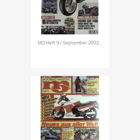
Vorschau

MO Heft 9 / September 2002...