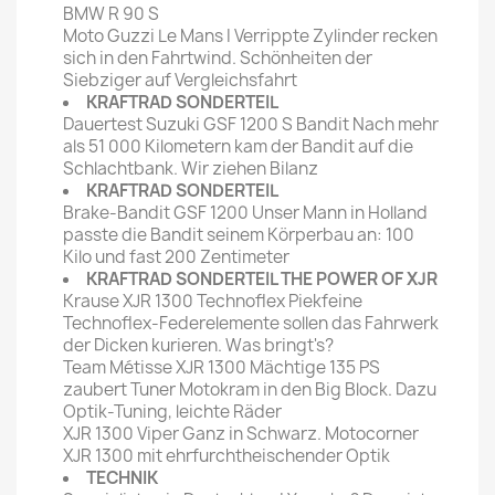
BMW R 90 S
Moto Guzzi Le Mans I Verrippte Zylinder recken
sich in den Fahrtwind. Schönheiten der
Siebziger auf Vergleichsfahrt
KRAFTRAD SONDERTEIL
Dauertest Suzuki GSF 1200 S Bandit Nach mehr
als 51 000 Kilometern kam der Bandit auf die
Schlachtbank. Wir ziehen Bilanz
KRAFTRAD SONDERTEIL
Brake-Bandit GSF 1200 Unser Mann in Holland
passte die Bandit seinem Körperbau an: 100
Kilo und fast 200 Zentimeter
KRAFTRAD SONDERTEIL THE POWER OF XJR
Krause XJR 1300 Technoflex Piekfeine
Technoflex-Federelemente sollen das Fahrwerk
der Dicken kurieren. Was bringt's?
Team Métisse XJR 1300 Mächtige 135 PS
zaubert Tuner Motokram in den Big Block. Dazu
Optik-Tuning, leichte Räder
XJR 1300 Viper Ganz in Schwarz. Motocorner
XJR 1300 mit ehrfurchtheischender Optik
TECHNIK