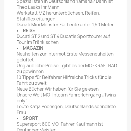
Spezialisten in Deutschland Yamaha? Dann ist
Theo Laaks ihr Mann
Werkstatt MZ herunterbüchsen, Reifen,
Stahlflexleitungen
Ducati Mini Monster Für Leute unter 1,50 Meter
REISE
Ducati ST 2 und ST 4 Ducatis Sporttourer auf
Tour im Fränkischen
MAGAZIN
Neuheiten zur Intermot Erste Messeneuheiten
gelüftet
Unglaubliche Preise...gibt es bei MO-KRAFTRAD
zu gewinnen
10 Tipps für Beifahrer Hilfreiche Tricks für die
Fahrt zu zweit
Neue Bücher Wir haben für Sie gelesen
Unsere Welt MO-Intearn Fahrerlehrgang „Twins
only“
Leute Katja Poensgen, Deutschlands schnellste
Frau
SPORT
Supersport 600 MO-Fahrer Kaufmann ist
Deutscher Meister