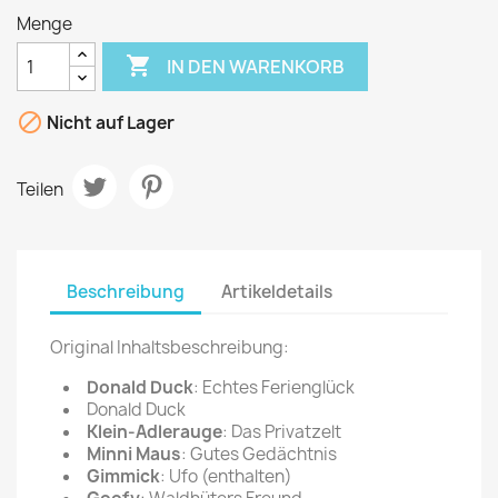
Menge

IN DEN WARENKORB

Nicht auf Lager
Teilen
Beschreibung
Artikeldetails
Original Inhaltsbeschreibung:
Donald Duck
: Echtes Ferienglück
Donald Duck
Klein-Adlerauge
: Das Privatzelt
Minni Maus
: Gutes Gedächtnis
Gimmick
: Ufo (enthalten)