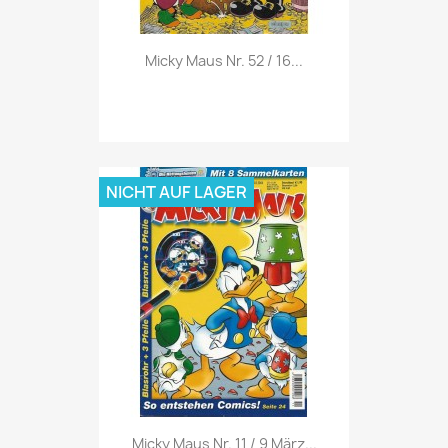
Vorschau

Micky Maus Nr. 52 / 16...
NICHT AUF LAGER
Vorschau

Micky Maus Nr. 11 / 9 März...