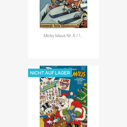
Vorschau

Micky Maus Nr. 6 / 1...
NICHT AUF LAGER