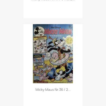
Vorschau

Micky Maus Nr.36 / 2...