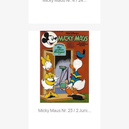
Micky Maus Nr. 4 / 24...
Vorschau

Micky Maus Nr. 23 / 2 Juni...