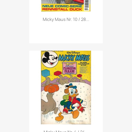
Vorschau

Micky Maus Nr. 10 / 28...
Vorschau
