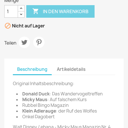
Menge

IN DEN WARENKORB

Nicht auf Lager
Teilen
Beschreibung
Artikeldetails
Original Inhaltsbeschreibung:
Donald Duck
: Das Wandervogeltreffen
Micky Maus
: Auf falschem Kurs
Rubbel Bingo Magazin
Klein Adlerauge
: der Ruf des Wolfes
Onkel Dagobert
Walt Disney / ehapa - Micky Maus Magazin Nr. 4