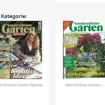
n Kategorie:
Vorschau
Vorschau


in Schöner Garten Spezial...
Mein Schöner Garten /...