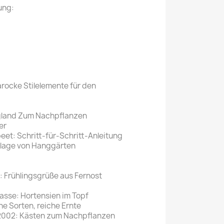
ung:
Mein schöner
Garten
selber machen
Selbst ist der
Mann
arocke Stilelemente für den
SONSTIGE
N
Sonstige
gland Zum Nachpflanzen
Magazine
er
eet: Schritt-für-Schritt-Anleitung
nlage von Hanggärten
: Frühlingsgrüße aus Fernost
rasse: Hortensien im Topf
e Sorten, reiche Ernte
2002: Kästen zum Nachpflanzen