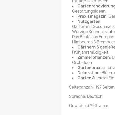
Pfiffige Deko-Ideen
Gartenrenovierun
Gestaltungsideen
Praxismagazin
: Ga
Nutzgarten
Gärten mit Geschmack
Würzige Küchenkräute
Das Beste aus Europas
Himbeeren & Brombeer
Gärtnern & genieß
Frühjahrsmüdigkeit
Zimmerpflanzen
: 
Orchideen
Gartenpraxis
: Terr
Dekoration
: Blüten
Garten & Leute:
Ein
Seitenanzahl: 197 Seiten
Sprache: Deutsch
Gewicht: 379 Gramm