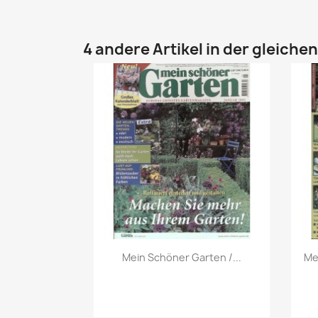
4 andere Artikel in der gleiche
Vorschau

Mein Schöner Garten /...
Me