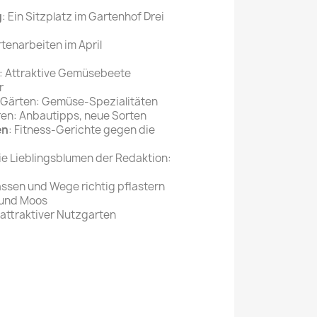
g
: Ein Sitzplatz im Gartenhof Drei
rtenarbeiten im April
: Attraktive Gemüsebeete
r
 Gärten: Gemüse-Spezialitäten
en: Anbautipps, neue Sorten
en
: Fitness-Gerichte gegen die
Die Lieblingsblumen der Redaktion:
assen und Wege richtig pflastern
 und Moos
 attraktiver Nutzgarten