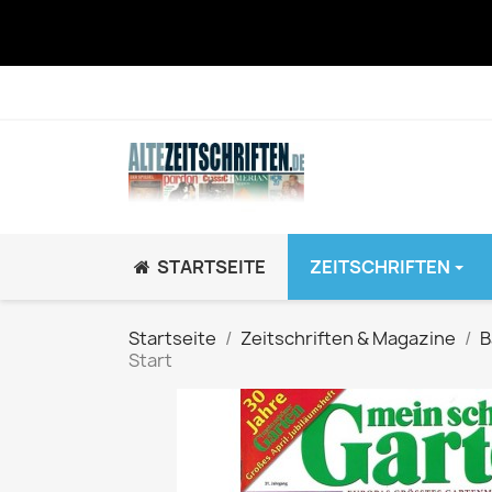
STARTSEITE
ZEITSCHRIFTEN
JUGEND / K
Startseite
Zeitschriften & Magazine
B
Start
BRAVO GiRL!
BRAVO HipHop
BRAVO Zeitsch
hey!