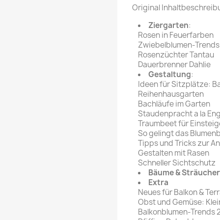
rte Zeitschrift
Mare
Original Inhaltbeschreib
Bravo Screenfun
rift
MERIAN
Ziergarten
:
CINEMA
Rosen in Feuerfarben
Fernsehwoche
Zwiebelblumen-Trends
eitschrift
Rosenzüchter Tantau
Funk Uhr
Dauerbrenner Dahlie
 Magazin
Funk und Film
Gestaltung
:
ft
Ideen für Sitzplätze: B
HÖRZU
TAGES &
Reihenhausgarten
WOCHENZEITUNGE
N-Zone
Bachläufe im Garten
Staudenpracht a la En
Bildzeitung
Progress Film
Traumbeet für Einsteig
hrift
Frankfurter Allgemeine
So gelingt das Blumenb
Tipps und Tricks zur A
Magazin
Gestalten mit Rasen
Frankfurter Illustrierte
Schneller Sichtschutz
e
Bäume & Sträucher
Extra
rift
Neues für Balkon & Ter
Obst und Gemüse: Klein
Balkonblumen-Trends 