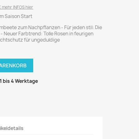
National Geographic
 mehr INFOS hier
P.M. Biografie
um Saison Start
PM Magazin
mbeete zum Nachpflanzen - Für jeden stil: Die
Unser Wald
- Neuer Farbtrend: Tolle Rosen in feurigen
Sichtschutz für ungeduldige
MUSIK
MODE
Breakout
Anna burda
Graceland
Der Stern
WARENKORB
JUICE
Für Sie
Metal Hammer
neue mode
 1 bis 4 Werktage
Rolling Stone
Ottobre
Sports Illustrated
Verena
Vogue
ERBRAUCHER
HANDWERK
ikeldetails
ter Rat
Hobby