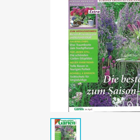
Mädchen
POP Rocky
Yam!
GESCHICHTE
BOULEVAR