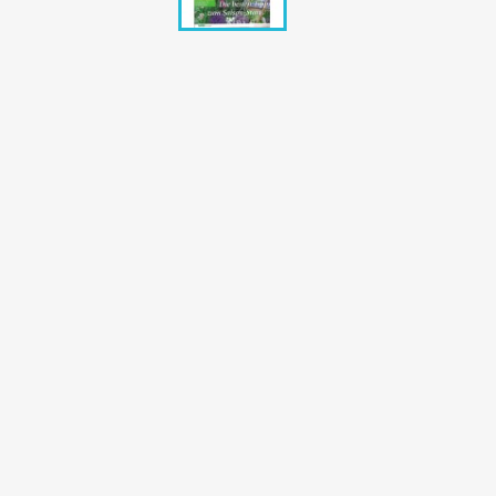
Bunte Illustrie
Cicero Zeitsch
Das Magazin
DER SPIEGEL Z
Eulenspiegel
Max Zeitschri
Neue Post
Neue Revue
pardon Zeitsc
Quick
stern Archiv
stern Biografi
Tempo Zeitsch
Wiener