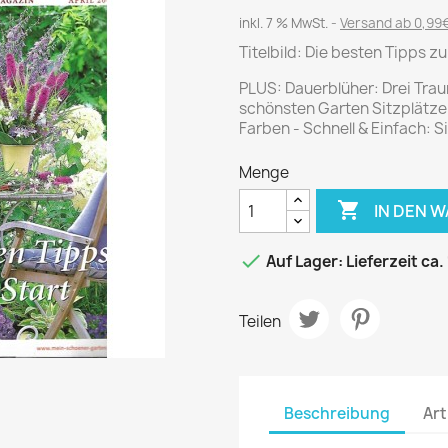
Journal
Die Fahrschule
inkl. 7 % MwSt.
Versand ab 0,99€
Shape
Gute Fahrt
Titelbild: Die besten Tipps z
Klassik Motorrad
PLUS: Dauerblüher: Drei Trau
MO Zeitschrift
schönsten Garten Sitzplätze 
Motor Klassik
Farben - Schnell & Einfach: 
Motorrad Classic
Menge
Motorrad Zeitschrift

IN DEN 
Oldtimer Markt
Programmhefte Rennen

Auf Lager: Lieferzeit ca.
PS das Sport Motorrad
Rallye Racing
Teilen
TOURENFAHRER
 / POLITIK /
FILM & KINO
REISE &
V
Beschreibung
Art
D
URLAUB
Bild und Funk
Gu