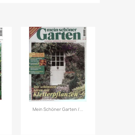
Vorschau

Mein Schöner Garten /...