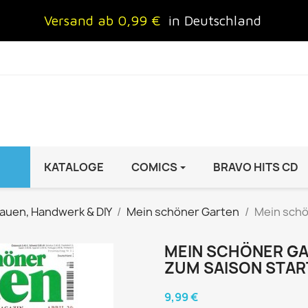
Versand ab 0,99 €
in Deutschland
KATALOGE
COMICS
BRAVO HITS CD
IND
FRAUEN
AUTO & MOTOR
auen, Handwerk & DIY
Mein schöner Garten
Mein schö
Brigitte
ADAC Motorwelt
 Special
Cosmopolitan
auto motor sport Archiv
MEIN SCHÖNER GAR
ZUM SAISON STAR
rift
freundin
Autoprospekte &
InStyle
Broschüren
9,99 €