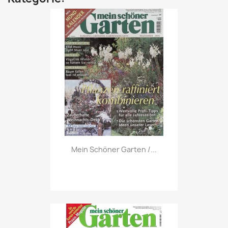
Vorschau

Mein Schöner Garten /...