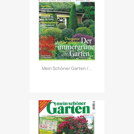
Vorschau

Mein Schöner Garten /...