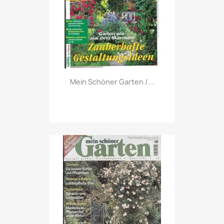
Vorschau

Mein Schöner Garten /...