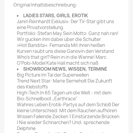
Original Inhaltsbeschreibung:
LADIES STARS, GIRLS, EROTIK
Janin Reinhardt Exklusiv: Der TV-Star gibt uns
eine Privatvorstellung
Portfolio: Stefan May Sein Motto: Ganz nah ran!
Wir gucken ihm dabei über die Schulter
»Hot Bandita«: Fernanda Mit ihren heißen
Kurven raubt uns diese Ganovin den Verstand
Who's that girl? Rein in in die Wanne! Marc
O'Polo-Model Kate Hall macht sich naß
SHOWROOM NEWS, WISSEN, TERMINE
Big Picture Im Tal der Superwellen
Trend Next Star: Marie Serneholt Die Zukunft
des Klebstoffs
High-Tech In 65 Tagen um die Welt - mit dem
Bio-Schnellboot „Earthrace"
Wahres Leben Erotik-Partys auf dem Schloß Der
kleine Unterschied: Mit dem Rauchen aufhören
Wissen Fallende Zecken 1 Einstürzende Brücken
I Nie wieder Schnarchen? Und: sprechende
Delphine