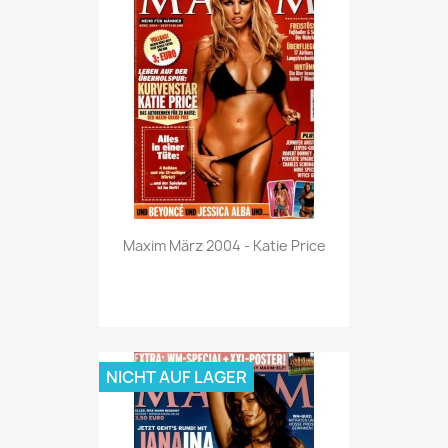
Vorschau

Maxim März 2004 - Katie Price
NICHT AUF LAGER