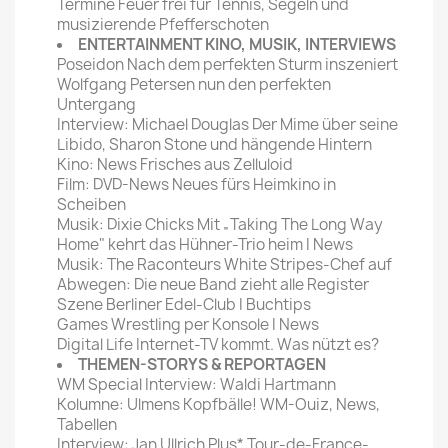
Termine Feuer frei für Tennis, Segeln und
musizierende Pfefferschoten
ENTERTAINMENT KINO, MUSIK, INTERVIEWS
Poseidon Nach dem perfekten Sturm inszeniert
Wolfgang Petersen nun den perfekten
Untergang
Interview: Michael Douglas Der Mime über seine
Libido, Sharon Stone und hängende Hintern
Kino: News Frisches aus Zelluloid
Film: DVD-News Neues fürs Heimkino in
Scheiben
Musik: Dixie Chicks Mit „Taking The Long Way
Home" kehrt das Hühner-Trio heim I News
Musik: The Raconteurs White Stripes-Chef auf
Abwegen: Die neue Band zieht alle Register
Szene Berliner Edel-Club I Buchtips
Games Wrestling per Konsole I News
Digital Life Internet-TV kommt. Was nützt es?
THEMEN-STORYS & REPORTAGEN
WM Special Interview: Waldi Hartmann
Kolumne: Ulmens Kopfbälle! WM-Ouiz, News,
Tabellen
Interview: Jan Ullrich Plus* Tour-de-France-