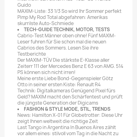
Guido
MAXIM-Liste: 33 1/3 So wird Ihr Sommer perfekt
Pimp My Rod Total abgefahren: Amerikas
skurrilste Auto-Schmiede
TECH-GUIDE TECHNIK, MOTOR, TESTS
Cabrio-Test Männer oben ohne! Fünf MAXIM-
Leser fuhren für Sie schon mal die neuen
Cabrios des Sommers. Lesen Sie ihre
Testberichte
Der MAXIM-TÜV Die stärkste E-Klasse aller
Zeiterr 111 der Mercedes Benz E 63 von AMG. 514
PS können sich nicht irren!
Meine erste Liebe Bond-Gegenspieler Götz
Otto in seiner ersten Kiste: Renault R4
Technik: Digitalkameras Genügend Pixel fürs
Geld? MAXIM macht den Schärfentest und prüft
die jüngste Generation der Digicams
FASHION & STYLE MODE, STIL, TRENDS
News: Hamilton X-01 Für Globetrotter: Diese Uhr
zeigt Ihnen weltweit die richtige Zeit
Last Tango in Argentina In Buenos Aires zählt
vor allem eines: stilvoll vom Tag in die Nacht zu