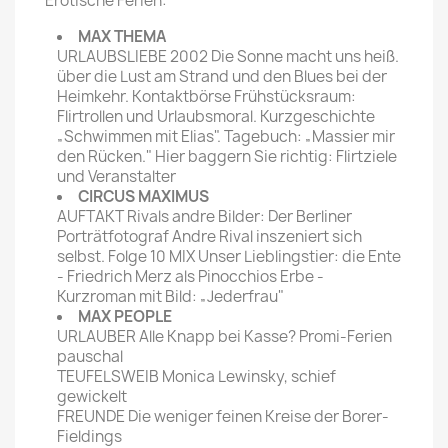
Erotische Ferien:
MAX THEMA
URLAUBSLIEBE 2002 Die Sonne macht uns heiß.
über die Lust am Strand und den Blues bei der
Heimkehr. Kontaktbörse Frühstücksraum:
Flirtrollen und Urlaubsmoral. Kurzgeschichte
„Schwimmen mit Elias". Tagebuch: „Massier mir
den Rücken." Hier baggern Sie richtig: Flirtziele
und Veranstalter
CIRCUS MAXIMUS
AUFTAKT Rivals andre Bilder: Der Berliner
Porträtfotograf Andre Rival inszeniert sich
selbst. Folge 10 MIX Unser Lieblingstier: die Ente
- Friedrich Merz als Pinocchios Erbe -
Kurzroman mit Bild: „Jederfrau"
MAX PEOPLE
URLAUBER Alle Knapp bei Kasse? Promi-Ferien
pauschal
TEUFELSWEIB Monica Lewinsky, schief
gewickelt
FREUNDE Die weniger feinen Kreise der Borer-
Fieldings