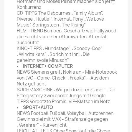
Hofmann und Moses Pelham machen sich jetzt
Konkurrenz
CD-TIPPS The Osbournes „Family Album",
Diverse „Hustle!", Internat. Pony „We Love
Music", Springsteen „The Rising"
FILM-TREND Bomben-Geschäft: wie Hollywood
die Furcht vor einem Atomwaffen-Attentat
ausbeutet
KINO-TIPPS „Hundstage", „Scooby-Doo",
„Windtalkers", „Sprich mit ihr", „Die
geheimnisvolle Minusch"
INTERNET+ COMPUTER
NEWS Siemens greift Nokia an - Mini-Notebook
von JVC - Game-Check: „Freaks" - Aus dem
Netz gefischt
SUCHMASCHINE „Wir produzieren Cash!" -Die
Erfolgsstory zwei cooler Jungs mit Google
TIPPS Verpetzte Promis: VIP-Klatsch im Netz
SPORT+AUTO
NEWS Football, Fußball, Volleyball, Autorennen:
Gewinnspiel mit MAX - Strafanzeige gegen
„Verehrer" - Kurvenlicht
LEICHTATHLETIK Ohne Show läuft die Chose