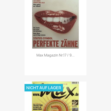
Vorschau

Max Magazin Nr.17 / 9...
NICHT AUF LAGER