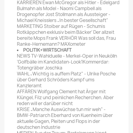
KARRIEREN Ewan McGregor als Hitler - Edelgard
Bulmahn als Model - Naomi Campbell als
Drogenopfer Jost Stollmann als Aussteiger -
Michael Kneisslers „In bester Gesellschaft"
MARKETING Stoiber auf Rügen - Schumis
Rotkäppchen exklusiv beim Bäcker' Der allzeit
bereite Mops Frank VERHÖR Was soll das, Frau
Ranke-Hernemann? MAXometer
POLITIK+WIRTSCHAFT
NEWS TV-Wahlduelle - Merkel-Oper in Neukölln
'Golfbälle im Kandidaten-Look1Kommerdar:
Totengräber Joschka
WAHL „Wichtig is auffem Platz" - Ulrike Posche
über Gerhard Schröders Kampf ums
Kanzleramt
AFFÄREN Wolfgang Clement hat Ärger mit
Klüngel, Filz und peinlichen Recherchen. Aber
reden will er darüber nicht
KRISE „Manche Auswüchse tun mir weh" -
BMW-Patriarch Eberhard von Kuenheim über
aktuelle Gagen, Pleiten und Flops in der
deutschen Industrie