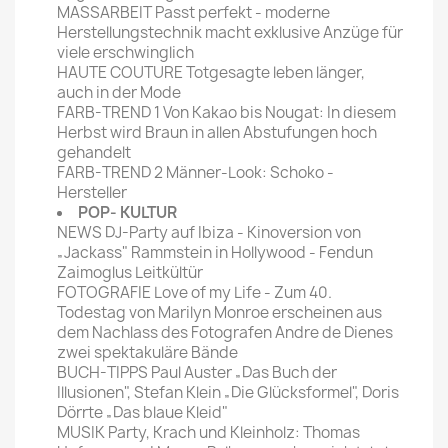
MASSARBEIT Passt perfekt - moderne
Herstellungstechnik macht exklusive Anzüge für
viele erschwinglich
HAUTE COUTURE Totgesagte leben länger,
auch in der Mode
FARB-TREND 1 Von Kakao bis Nougat: In diesem
Herbst wird Braun in allen Abstufungen hoch
gehandelt
FARB-TREND 2 Männer-Look: Schoko -
Hersteller
POP- KULTUR
NEWS DJ-Party auf Ibiza - Kinoversion von
„Jackass" Rammstein in Hollywood - Fendun
Zaimoglus Leitkültür
FOTOGRAFIE Love of my Life - Zum 40.
Todestag von Marilyn Monroe erscheinen aus
dem Nachlass des Fotografen Andre de Dienes
zwei spektakuläre Bände
BUCH-TIPPS Paul Auster „Das Buch der
Illusionen", Stefan Klein „Die Glücksformel", Doris
Dörrte „Das blaue Kleid"
MUSIK Party, Krach und Kleinholz: Thomas