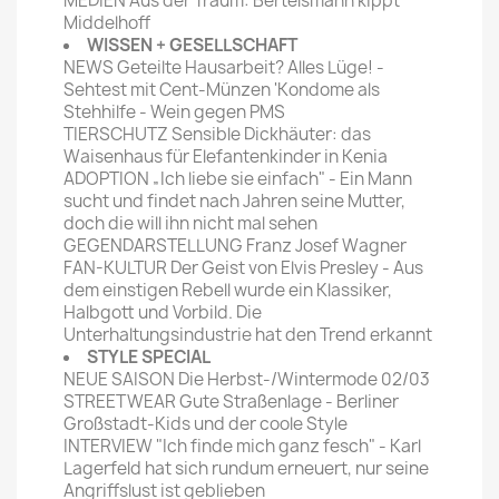
MEDIEN Aus der Traum: Bertelsmann kippt
Middelhoff
WISSEN + GESELLSCHAFT
NEWS Geteilte Hausarbeit? Alles Lüge! -
Sehtest mit Cent-Münzen 'Kondome als
Stehhilfe - Wein gegen PMS
TIERSCHUTZ Sensible Dickhäuter: das
Waisenhaus für Elefantenkinder in Kenia
ADOPTION „Ich liebe sie einfach" - Ein Mann
sucht und findet nach Jahren seine Mutter,
doch die will ihn nicht mal sehen
GEGENDARSTELLUNG Franz Josef Wagner
FAN-KULTUR Der Geist von Elvis Presley - Aus
dem einstigen Rebell wurde ein Klassiker,
Halbgott und Vorbild. Die
Unterhaltungsindustrie hat den Trend erkannt
STYLE SPECIAL
NEUE SAISON Die Herbst-/Wintermode 02/03
STREETWEAR Gute Straßenlage - Berliner
Großstadt-Kids und der coole Style
INTERVIEW "Ich finde mich ganz fesch" - Karl
Lagerfeld hat sich rundum erneuert, nur seine
Angriffslust ist geblieben