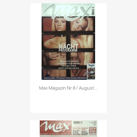
Vorschau

Max Magazin Nr.8 / August...