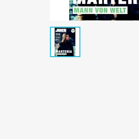
Bunte Illustrie
Cicero Zeitsch
Das Magazin
DER SPIEGEL Z
Eulenspiegel
Max Zeitschri
Neue Post
Neue Revue
pardon Zeitsc
Quick
stern Archiv
stern Biografi
Tempo Zeitsch
Wiener