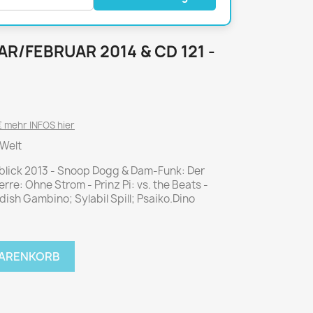
National Geographic
P.M. Biografie
PM Magazin
AR/FEBRUAR 2014 & CD 121 -
Unser Wald
MUSIK
MODE
Breakout
Anna burda
 mehr INFOS hier
Graceland
Der Stern
 Welt
JUICE
Für Sie
blick 2013 - Snoop Dogg & Dam-Funk: Der
Metal Hammer
neue mode
re: Ohne Strom - Prinz Pi: vs. the Beats -
Rolling Stone
Ottobre
ldish Gambino; Sylabil Spill; Psaiko.Dino
Sports Illustrated
Verena
WARENKORB
Vogue
ERBRAUCHER
HANDWERK
ter Rat
Hobby