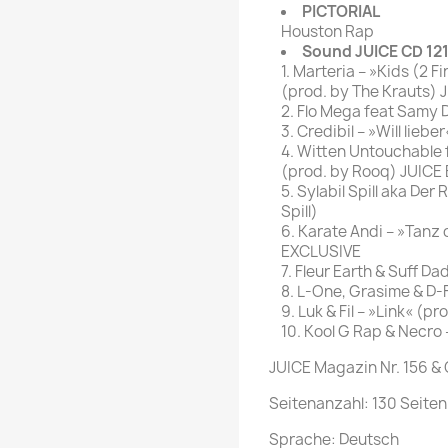
PICTORIAL
Houston Rap
Sound JUICE CD 121
1. Marteria – »Kids (2 
(prod. by The Krauts)
2. Flo Mega feat Samy D
3. Credibil – »Will lie
4. Witten Untouchable 
(prod. by Rooq) JUICE
5. Sylabil Spill aka Der
Spill)
6. Karate Andi – »Tanz
EXCLUSIVE
7. Fleur Earth & Suff D
8. L-One, Grasime & D-
9. Luk & Fil – »Link« (
10. Kool G Rap & Necro –
JUICE Magazin Nr. 156 & 
Seitenanzahl: 130 Seiten
Sprache: Deutsch