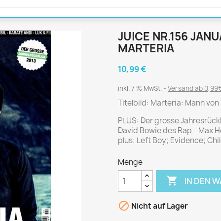
Journal
Die Fahrschule
Shape
Gute Fahrt
Klassik Motorrad
JUICE NR.156 JANU
MO Zeitschrift
MARTERIA
Motor Klassik
10,99 €
Motorrad Classic
inkl. 7 % MwSt.
Versand ab 0,99€
Motorrad Zeitschrift
Titelbild: Marteria: Mann von
Oldtimer Markt
Programmhefte Rennen
PLUS: Der grosse Jahresrück
David Bowie des Rap - Max Her
PS das Sport Motorrad
plus: Left Boy; Evidence; Chi
Rallye Racing
Menge
TOURENFAHRER

IN DEN 
 / POLITIK /
FILM & KINO
REISE &
V

Nicht auf Lager
D
URLAUB
Bild und Funk
Gu