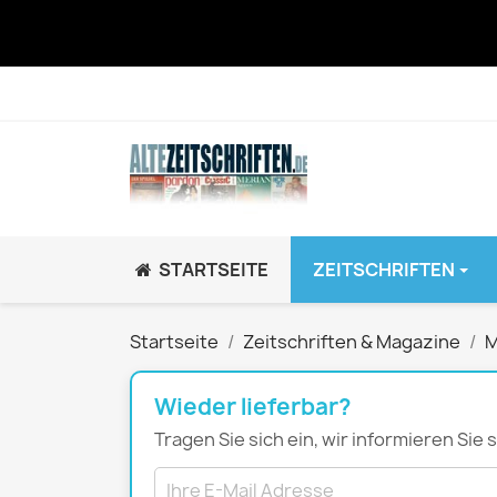
STARTSEITE
ZEITSCHRIFTEN
JUGEND / K
Startseite
Zeitschriften & Magazine
M
BRAVO GiRL!
BRAVO HipHop
Wieder lieferbar?
BRAVO Zeitsch
Tragen Sie sich ein, wir informieren Sie
hey!