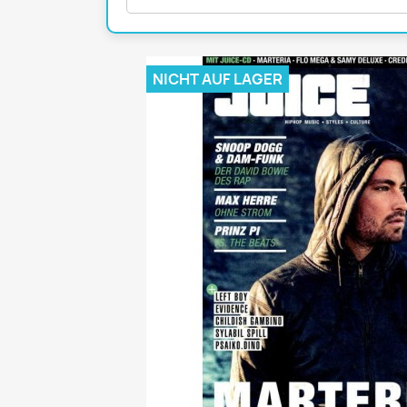
Mädchen
POP Rocky
Yam!
NICHT AUF LAGER
GESCHICHTE
BOULEVAR