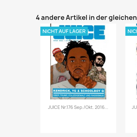
4 andere Artikel in der gleiche
NICHT AUF LAGER
NIC
Vorschau

JUICE Nr.176 Sep./Okt. 2016...
JU