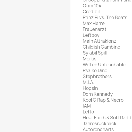
Grim 104
Credibil
Prinz Pi vs. The Beats
Max Herre
Frauenarzt
Leftboy
Main Attrakionz
Childish Gambino
Sylabil Spill
Mortis
Witten Untouchable
Psaiko.Dino
Stepbrothers
M.I.A.
Hopsin
Dorn Kennedy
Kool G Rap & Necro
IAM
Lefto
Fleur Earth & Suff Dadd
Jahresrückblick
Autorencharts