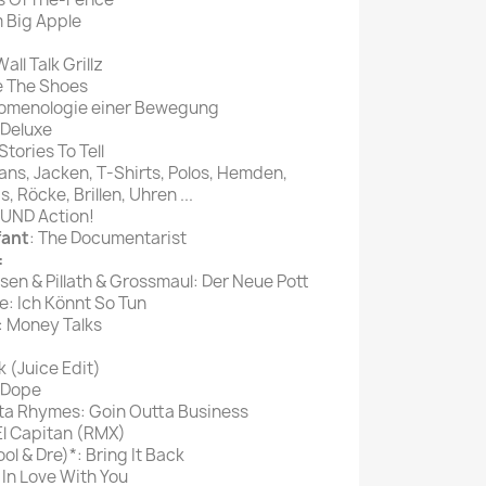
 Big Apple
all Talk Grillz
Be The Shoes
omenologie einer Bewegung
 Deluxe
Stories To Tell
ans, Jacken, T-Shirts, Polos, Hemden,
 Röcke, Brillen, Uhren ...
 UND Action!
fant
: The Documentarist
:
sen & Pillath & Grossmaul: Der Neue Pott
: Ich Könnt So Tun
: Money Talks
 (Juice Edit)
 Dope
ta Rhymes: Goin Outta Business
El Capitan (RMX)
ol & Dre)*: Bring It Back
: In Love With You