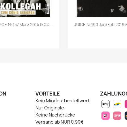
Vorschau
Vorschau


ICE Nr.157 März 2014 & CD...
JUICE Nr.190 Jan/Feb 2019 &
ON
VORTEILE
ZAHLUNG
Kein Mindestbestellwert
Nur Originale
Keine Nachdrucke
Versand ab NUR 0,99€