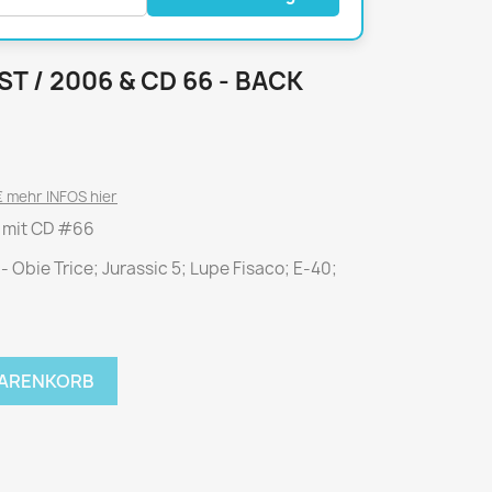
National Geographic
P.M. Biografie
PM Magazin
T / 2006 & CD 66 - BACK
Unser Wald
MUSIK
MODE
Breakout
Anna burda
 mehr INFOS hier
Graceland
Der Stern
t mit CD #66
JUICE
Für Sie
 - Obie Trice; Jurassic 5; Lupe Fisaco; E-40;
Metal Hammer
neue mode
Rolling Stone
Ottobre
Sports Illustrated
Verena
WARENKORB
Vogue
ERBRAUCHER
HANDWERK
ter Rat
Hobby