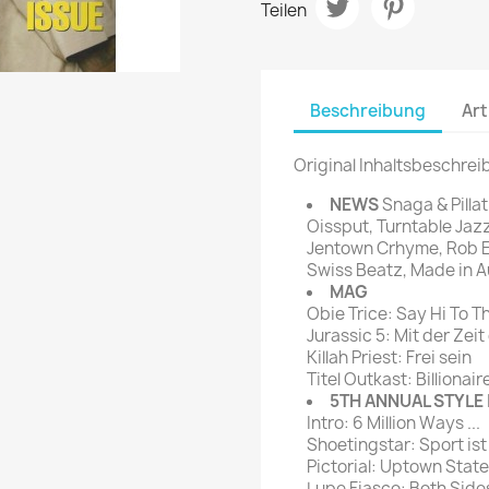
Teilen
rte Zeitschrift
Mare
Bravo Screenfun
rift
MERIAN
CINEMA
Fernsehwoche
Beschreibung
Art
eitschrift
Funk Uhr
 Magazin
Funk und Film
Original Inhaltsbeschrei
ft
HÖRZU
TAGES &
NEWS
Snaga & Pillat
WOCHENZEITUNGE
N-Zone
Oissput, Turntable Jaz
Jentown Crhyme, Rob Ea
Bildzeitung
Progress Film
Swiss Beatz, Made in A
hrift
Frankfurter Allgemeine
MAG
Obie Trice: Say Hi To 
Magazin
Jurassic 5: Mit der Zei
Frankfurter Illustrierte
Killah Priest: Frei sein
e
Titel Outkast: Billionai
5TH ANNUAL STYLE 
rift
Intro: 6 Million Ways ...
Shoetingstar: Sport is
Pictorial: Uptown State
Lupe Fiasco: Both Sid