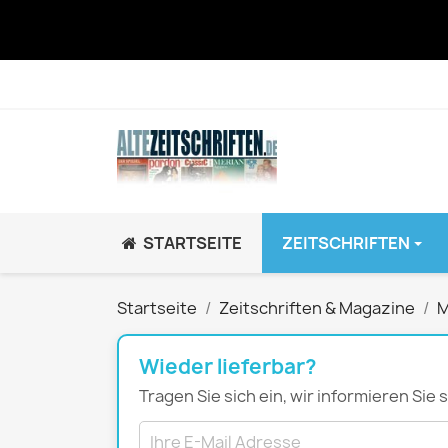
STARTSEITE
ZEITSCHRIFTEN
JUGEND / K
Startseite
Zeitschriften & Magazine
M
BRAVO GiRL!
BRAVO HipHop
Wieder lieferbar?
BRAVO Zeitsch
Tragen Sie sich ein, wir informieren Sie
hey!