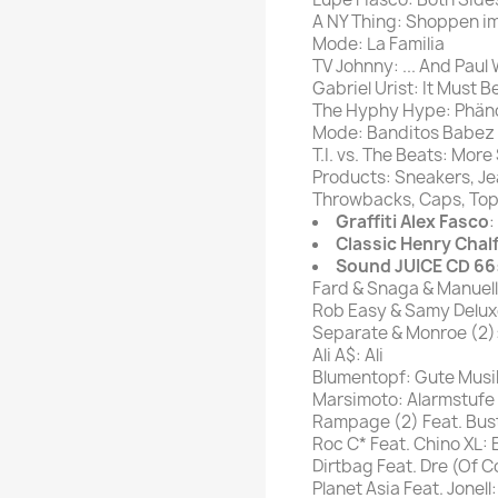
A NY Thing: Shoppen im
Mode: La Familia
TV Johnny: ... And Paul W
Gabriel Urist: It Must 
The Hyphy Hype: Phän
Mode: Banditos Babez
T.I. vs. The Beats: More 
Products: Sneakers, Je
Throwbacks, Caps, Tops,
Graffiti Alex Fasco
:
Classic Henry Chal
Sound JUICE CD 66
Fard & Snaga & Manuell
Rob Easy & Samy Deluxe
Separate & Monroe (2)
Ali A$: Ali
Blumentopf: Gute Musik
Marsimoto: Alarmstufe
Rampage (2) Feat. Bus
Roc C* Feat. Chino XL: 
Dirtbag Feat. Dre (Of Co
Planet Asia Feat. Jonell