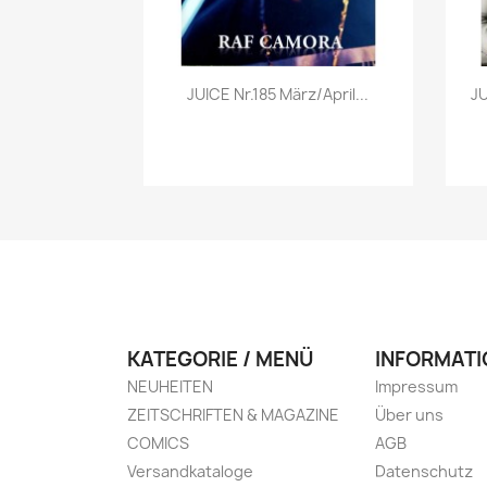
Vorschau

JUICE Nr.185 März/April...
JU
KATEGORIE / MENÜ
INFORMATI
NEUHEITEN
Impressum
ZEITSCHRIFTEN & MAGAZINE
Über uns
COMICS
AGB
Versandkataloge
Datenschutz