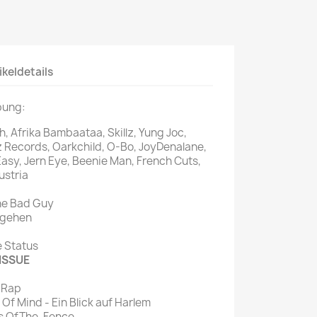
Mein schöner
Garten
selber machen
ikeldetails
Selbst ist der
Mann
bung:
SONSTIGE
h, Afrika Bambaataa, Skillz, Yung Joc,
N
z Records, Oarkchild, O-Bo, JoyDenalane,
Sonstige
sy, Jern Eye, Beenie Man, French Cuts,
ustria
Magazine
The Bad Guy
t gehen
re Status
ISSUE
t Rap
 Of Mind - Ein Blick auf Harlem
es OfThe-Fence