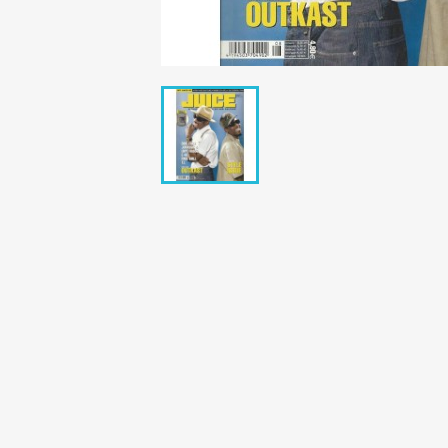
Bunte Illustrie
Cicero Zeitsch
Das Magazin
DER SPIEGEL Z
Eulenspiegel
Max Zeitschri
Neue Post
Neue Revue
pardon Zeitsc
Quick
stern Archiv
stern Biografi
Tempo Zeitsch
Wiener