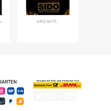
Vorschau

...
JUICE Nr.177...
SARTEN
Twitter
YouTube
Pinterest
Instagram