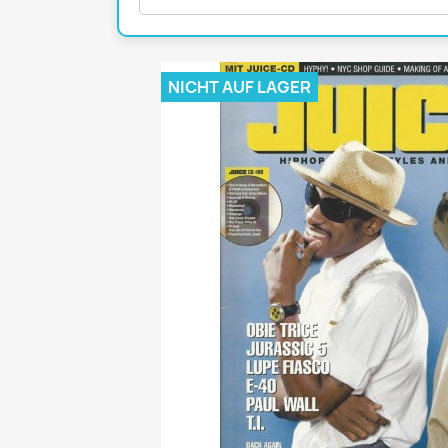
Mädchen
POP Rocky
Yam!
NICHT AUF LAGER
GESCHICHTE
BOULEVAR