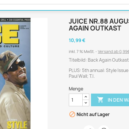
Journal
Die Fahrschule
Shape
Gute Fahrt
Klassik Motorrad
JUICE NR.88 AUGUS
MO Zeitschrift
AGAIN OUTKAST
Motor Klassik
10,99 €
Motorrad Classic
inkl. 7 % MwSt.
Versand ab 0,99€
Motorrad Zeitschrift
Titelbild: Back Again Outkas
Oldtimer Markt
Programmhefte Rennen
PLUS: 5th annual: Style Issue
Paul Wall; T.I.
PS das Sport Motorrad
Rallye Racing
Menge
TOURENFAHRER

IN DEN 

Nicht auf Lager
 / POLITIK /
FILM & KINO
REISE &
V
D
URLAUB
Bild und Funk
Gu