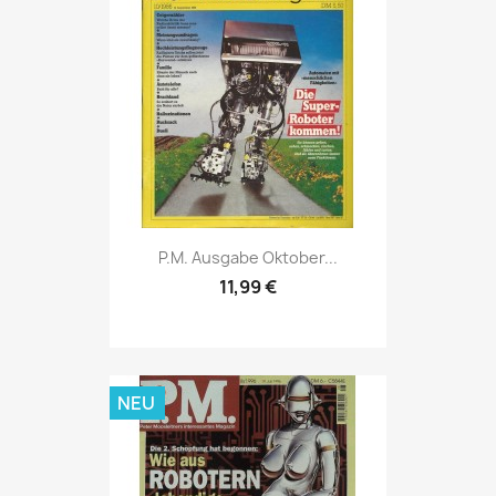
Vorschau

P.M. Ausgabe Oktober...
11,99 €
NEU