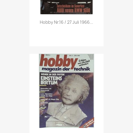
Vorschau

Hobby Nr.16 / 27 Juli 1966...