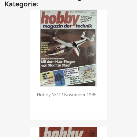
Kategorie:
Vorschau

Hobby Nr.11 / November 1985...