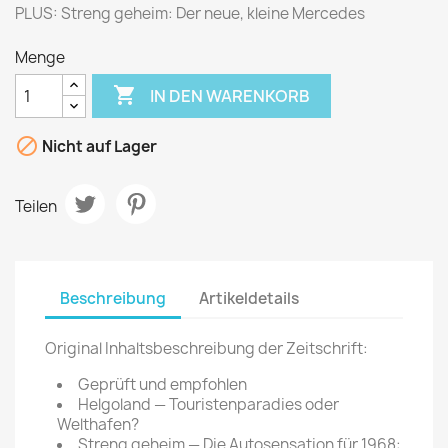
PLUS: Streng geheim: Der neue, kleine Mercedes
Menge

IN DEN WARENKORB

Nicht auf Lager
Teilen
Beschreibung
Artikeldetails
Original Inhaltsbeschreibung der Zeitschrift:
Geprüft und empfohlen
Helgoland — Touristenparadies oder
Welthafen?
Streng geheim — Die Autosensation für 1968: