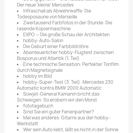
Der neue ‘kleine’ Mercedes
Infraschall als Abwehrwaffe: Die
Todesposaune von Marseille
Zweitausend Farbfotos in der Stunde: Die
rasende Kopiermaschine
EXPO — Die große Schau der Architekten
hobby-Auto-Salon
Die Geburt einer Farbbildröhre
Abenteuerlicher hobby-Flugtest zwischen
Bosporus und Atlantik (1. Teil)
Eine technische Sensation: Perfekter Tonfilm
durch Magnetsignale
hobby im Bild
hobby-Super-Test (3. Teil): Mercedes 230
Automatic kontra BMW 2000 Automatic
Sowjet-General Kamanin bricht das
Schweigen: So erobern wir den Mond
fototagebuch
Sind Sie ein guter Ferienpartner?
Mal was anderes: Gitarre aus der hobby-
Werkstatt
Wer sein Auto liebt, läßt es nicht in der Sonne