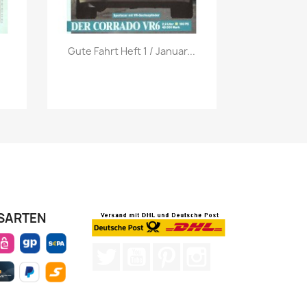
Vorschau

.
Gute Fahrt Heft 1 / Januar...
SARTEN
Twitter
YouTube
Pinterest
Instagram