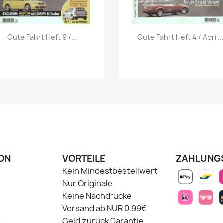
Vorschau
Vorschau


Gute Fahrt Heft 9 /...
Gute Fahrt Heft 4 / April..
ON
VORTEILE
ZAHLUNG
Kein Mindestbestellwert
Nur Originale
Keine Nachdrucke
Versand ab NUR 0,99€
Geld zurück Garantie
t