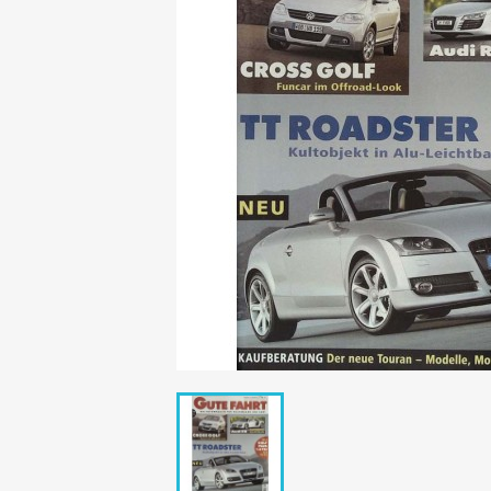
Mädchen
POP Rocky
Yam!
GESCHICHTE
BOULEVAR