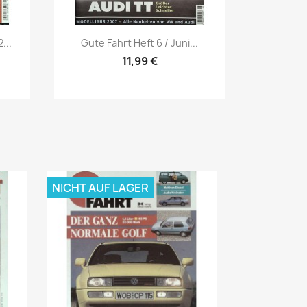
Vorschau

...
Gute Fahrt Heft 6 / Juni...
11,99 €
NICHT AUF LAGER