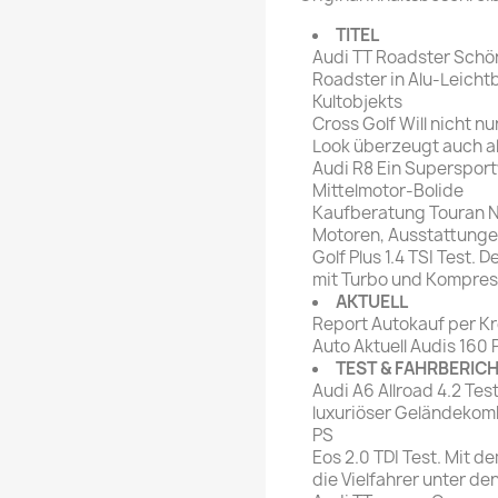
rte Zeitschrift
Mare
Bravo Screenfun
TITEL
rift
MERIAN
Audi TT Roadster Schön
CINEMA
Roadster in Alu-Leichtb
Fernsehwoche
Kultobjekts
eitschrift
Cross Golf Will nicht nu
Funk Uhr
Look überzeugt auch a
 Magazin
Funk und Film
Audi R8 Ein Superspor
ft
Mittelmotor-Bolide
HÖRZU
TAGES &
Kaufberatung Touran Ne
WOCHENZEITUNGE
N-Zone
Motoren, Ausstattungen
Golf Plus 1.4 TSI Test.
Bildzeitung
Progress Film
mit Turbo und Kompress
hrift
Frankfurter Allgemeine
AKTUELL
Report Autokauf per Kre
Magazin
Auto Aktuell Audis 160 
Frankfurter Illustrierte
TEST & FAHRBERIC
e
Audi A6 Allroad 4.2 Te
luxuriöser Geländekomb
rift
PS
Eos 2.0 TDI Test. Mit d
die Vielfahrer unter de