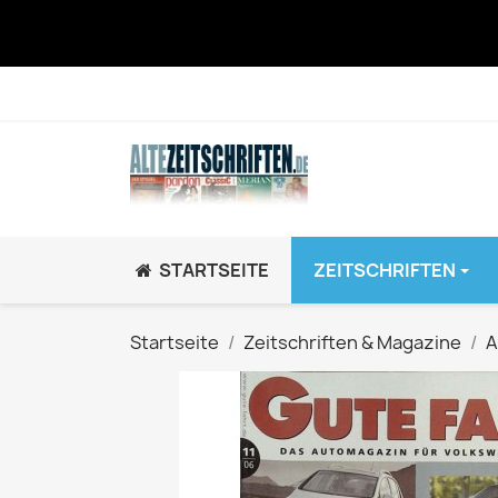
STARTSEITE
ZEITSCHRIFTEN
JUGEND / K
Startseite
Zeitschriften & Magazine
A
BRAVO GiRL!
BRAVO HipHop
BRAVO Zeitsch
hey!