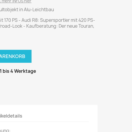
National Geographic
 mehr INFOS hier
Kultobjekt in Alu-Leichtbau
P.M. Biografie
PM Magazin
mit 170 PS - Audi R8: Supersportler mit 420 PS-
ffroad-Look - Kaufberatung: Der neue Touran,
Unser Wald
MUSIK
MODE
Breakout
Anna burda
WARENKORB
Graceland
Der Stern
JUICE
Für Sie
 1 bis 4 Werktage
Metal Hammer
neue mode
Rolling Stone
Ottobre
Sports Illustrated
Verena
Vogue
ikeldetails
ERBRAUCHER
HANDWERK
bung:
ter Rat
Hobby