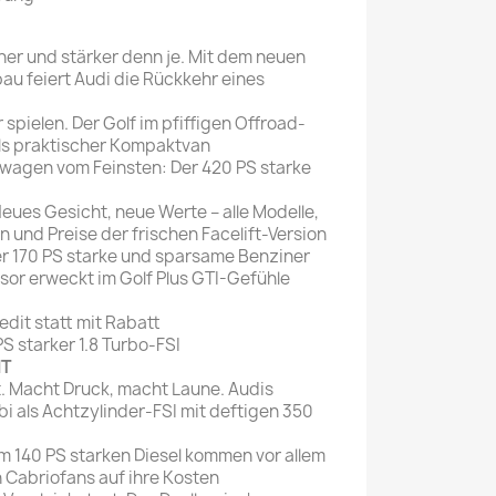
Mein schöner
er und stärker denn je. Mit dem neuen
Garten
au feiert Audi die Rückkehr eines
selber machen
r spielen. Der Golf im pfiffigen Offroad-
Selbst ist der
ls praktischer Kompaktvan
Mann
twagen vom Feinsten: Der 420 PS starke
SONSTIGE
ues Gesicht, neue Werte – alle Modelle,
N
 und Preise der frischen Facelift-Version
Sonstige
 Der 170 PS starke und sparsame Benziner
Magazine
or erweckt im Golf Plus GTI-Gefühle
dit statt mit Rabatt
PS starker 1.8 Turbo-FSI
HT
st. Macht Druck, macht Laune. Audis
i als Achtzylinder-FSI mit deftigen 350
em 140 PS starken Diesel kommen vor allem
n Cabriofans auf ihre Kosten