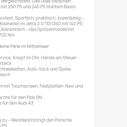
ergleichstest. Das Duell zwischen
mit 250 PS und 245 PS starkem Basis-
ivtest. Sportlich, praktisch, zuverlässig –
lometer im Jetta 2.0 TDI DSG mit 140 PS
Übersinnlich – das Spitzenmodell mit
 720 Nm
leine Perle im Mittelmeer
rvice. Knopf im Ohr, Hände am Steuer:
rblick
Schneeketten, Auto-Sock und Spike-
leich
m mit Touchscreen, Festplatten-Navi und
uchte für den Polo 9N
 für den Audi A3
ig zu – Wendland bringt den Porsche
5 PS