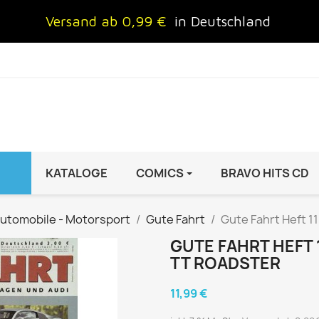
Versand ab 0,99 €
in Deutschland
KATALOGE
COMICS
BRAVO HITS CD
IND
FRAUEN
AUTO & MOTOR
utomobile - Motorsport
Gute Fahrt
Gute Fahrt Heft 1
Brigitte
ADAC Motorwelt
GUTE FAHRT HEFT 
 Special
Cosmopolitan
auto motor sport Archiv
TT ROADSTER
rift
freundin
Autoprospekte &
11,99 €
InStyle
Broschüren