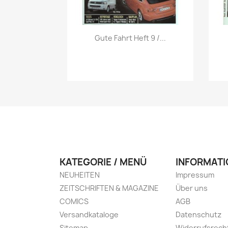
Vorschau

Gute Fahrt Heft 9 /...
KATEGORIE / MENÜ
INFORMATI
NEUHEITEN
Impressum
ZEITSCHRIFTEN & MAGAZINE
Über uns
COMICS
AGB
Versandkataloge
Datenschutz
Sitemap
Widerrufsrech