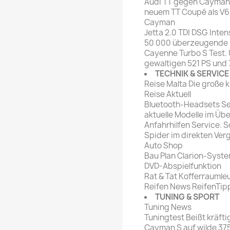
Audi TT gegen Cayman V
neuem TT Coupé als V6 
Cayman
Jetta 2.0 TDI DSG Intens
50 000 überzeugende Ki
Cayenne Turbo S Test. 
gewaltigen 521 PS und
TECHNIK & SERVICE
Reise Malta Die große k
Reise Aktuell
Bluetooth-Headsets Se
aktuelle Modelle im Übe
Anfahrhilfen Service. 
Spider im direkten Verg
Auto Shop
Bau Plan Clarion-Syste
DVD-Abspielfunktion
Rat & Tat Kofferraumle
Reifen News ReifenTipp
TUNING & SPORT
Tuning News
Tuningtest Beißt kräft
Cayman S auf wilde 37