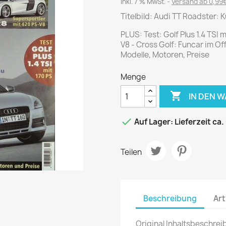
Journal
Die Fahrschule
inkl. 7 % MwSt.
Versand ab 0,99€
Shape
Titelbild: Audi TT Roadster: 
Gute Fahrt
Klassik Motorrad
PLUS: Test: Golf Plus 1.4 TSI 
V8 - Cross Golf: Funcar im O
MO Zeitschrift
Modelle, Motoren, Preise
Motor Klassik
Menge
Motorrad Classic
Motorrad Zeitschrift

IN DEN 
Oldtimer Markt

Auf Lager: Lieferzeit ca.
Programmhefte Rennen
PS das Sport Motorrad
Teilen
Rallye Racing
TOURENFAHRER
Beschreibung
Art
 / POLITIK /
FILM & KINO
REISE &
V
D
URLAUB
Original Inhaltsbeschrei
Bild und Funk
Gu