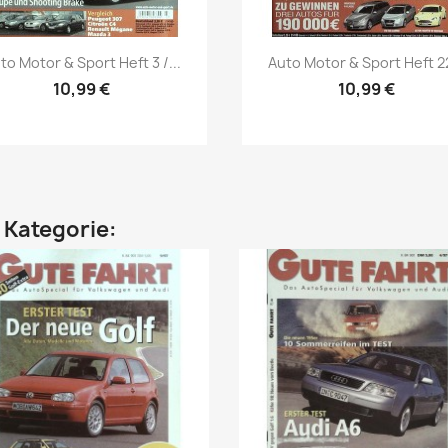
Vorschau
Vorschau


to Motor & Sport Heft 3 /...
Auto Motor & Sport Heft 22
10,99 €
10,99 €
n Kategorie: