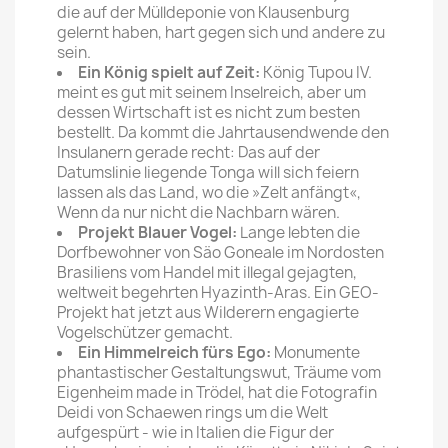
die auf der Mülldeponie von Klau­senburg
gelernt haben, hart gegen sich und andere zu
sein.
Ein König spielt auf Zeit:
König Tupou IV.
meint es gut mit seinem Inselreich, aber um
dessen Wirtschaft ist es nicht zum besten
bestellt. Da kommt die Jahrtausendwende den
In­sulanern gerade recht: Das auf der
Datumslinie liegende Ton­ga will sich feiern
lassen als das Land, wo die »Zelt an­fängt«,
Wenn da nur nicht die Nachbarn wären.
Projekt Blauer Vogel:
Lange lebten die
Dorfbewoh­ner von Säo Goneale im Nord­osten
Brasiliens vom Handel mit illegal gejagten,
weltweit begehrten Hyazinth-Aras. Ein GEO-
Projekt hat jetzt aus Wil­derern engagierte
Vogelschüt­zer gemacht.
Ein Himmelreich fürs Ego:
Monumente
phantastischer Gestaltungswut, Träume vom
Eigenheim made in Trödel, hat die Fotografin
Deidi von Schaewen rings um die Welt
aufgespürt - wie in Italien die Figur der