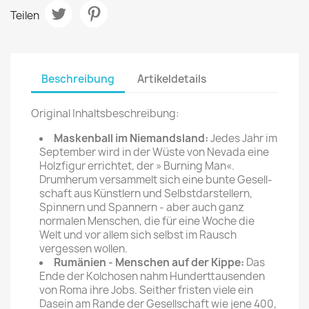
Teilen
Beschreibung
Artikeldetails
Original Inhaltsbeschreibung:
Maskenball im Niemandsland:
Jedes Jahr im
September wird in der Wüste von Nevada eine
Holzfigur errichtet, der » Burn­ing Man«.
Drumherum versam­melt sich eine bunte Gesell­
schaft aus Künstlern und Selbstdarstellern,
Spinnern und Spannern - aber auch ganz
normalen Menschen, die für eine Woche die
Welt und vor allem sich selbst im Rausch
vergessen wollen.
Rumänien - Menschen auf der Kippe:
Das
Ende der Kolchosen nahm Hundert­tausenden
von Roma ihre Jobs. Seither fristen viele ein
Dasein am Rande der Gesellschaft­ wie jene 400,