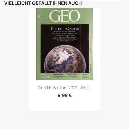
VIELLEICHT GEFÄLLT IHNEN AUCH
Vorschau

Geo Nr. 6 / Juni 2019 - Der...
9,99 €