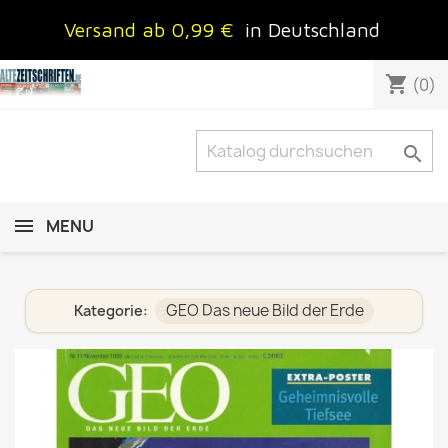
Versand ab 0,99 €
in Deutschland
shopping_cart
(0)

MENU
GEO Das neue Bild der Erde
Kategorie: