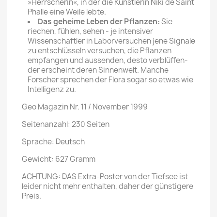
»Herrscherin«, in der die Künstlerin Niki de Saint
Phalle eine Weile lebte.
Das geheime Leben der Pflanzen:
Sie
riechen, fühlen, sehen - je intensiver
Wissenschaftler in Laborversuchen jene Signale
zu entschlüsseln versuchen, die Pflanzen
empfangen und aussenden, desto verblüffen­
der erscheint deren Sinnen­welt. Manche
Forscher spre­chen der Flora sogar so etwas wie
Intelligenz zu.
Geo Magazin Nr. 11 / November 1999
Seitenanzahl: 230 Seiten
Sprache: Deutsch
Gewicht: 627 Gramm
ACHTUNG: DAS Extra-Poster von der Tiefsee ist
leider nicht mehr enthalten, daher der günstigere
Preis.