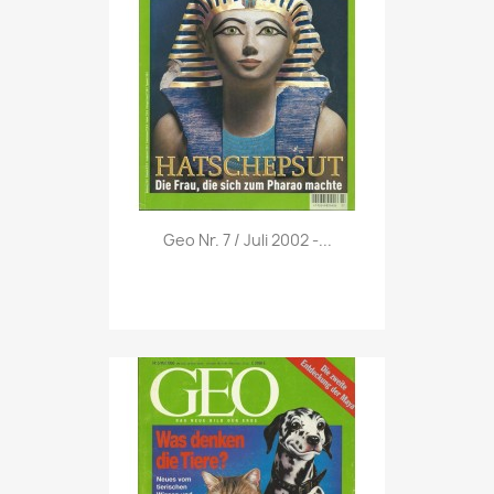
Vorschau

Geo Nr. 7 / Juli 2002 -...