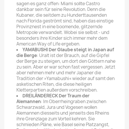
sagen es ganz offen: Miami sollte Castro
dankbar sein für seine Revolution. Denn die
Kubaner, die seitdem zu Hunderttausenden
nach Florida geströmt sind, haben das einstige
Provinznest in eine boomende, glitzernde
Metropole verwandelt. Wobei sie selbst - und
besonders ihre Kinder sich immer mehr dem
American Way of Life ergeben.
YAMABUSHI Der Glaube steigt in Japan auf
die Berge
: Uralt ist der Brauch, auf die Gipfel
der Berge zu steigen, um dort den Göttern nahe
zu sein. Aber er war schon fast vergessen. Jetzt
aber nehmen mehr und mehr Japaner die
Tradition der »Yamabushi« wieder auf samt den
asketischen Riten, die diese heiligen
Kletterpartien außerdem vorschreiben.
DREILÄNDERECK Der Traum der
Alemannen
: Im Oberrheingraben zwischen
Schwarzwald, Jura und Vogesen wollen
Alemannen diesseits und jenseits des Rheins
ihre Grenzlage zum Vorteil kehren. Sie
schmieden Pläne, wie Basel seine Platzangst,