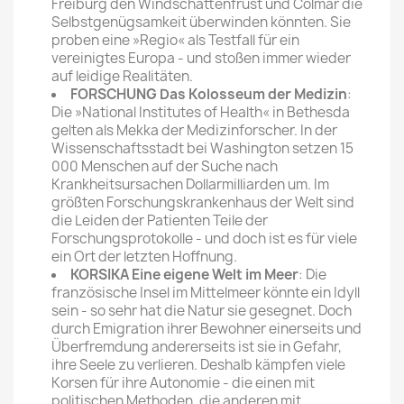
Freiburg den Windschattenfrust und Colmar die
Selbstgenügsamkeit überwinden könnten. Sie
proben eine »Regio« als Testfall für ein
vereinigtes Europa - und stoßen immer wieder
auf leidige Realitäten.
FORSCHUNG Das Kolosseum der Medizin
:
Die »National Institutes of Health« in Bethesda
gelten als Mekka der Medizinforscher. In der
Wissenschaftsstadt bei Washington setzen 15
000 Menschen auf der Suche nach
Krankheitsursachen Dollarmilliarden um. Im
größten Forschungskrankenhaus der Welt sind
die Leiden der Patienten Teile der
Forschungsprotokolle - und doch ist es für viele
ein Ort der letzten Hoffnung.
KORSIKA Eine eigene Welt im Meer
: Die
französische Insel im Mittelmeer könnte ein Idyll
sein - so sehr hat die Natur sie gesegnet. Doch
durch Emigration ihrer Bewohner einerseits und
Überfremdung andererseits ist sie in Gefahr,
ihre Seele zu verlieren. Deshalb kämpfen viele
Korsen für ihre Autonomie - die einen mit
politischen Methoden, die anderen mit