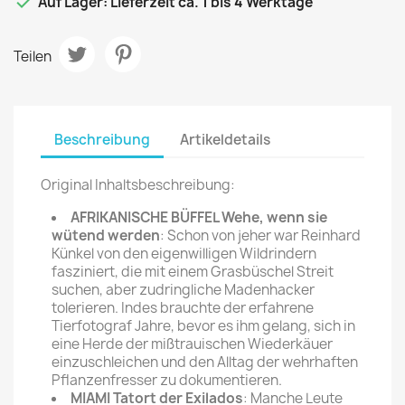

Auf Lager: Lieferzeit ca. 1 bis 4 Werktage
Teilen
Beschreibung
Artikeldetails
Original Inhaltsbeschreibung:
AFRIKANISCHE BÜFFEL Wehe, wenn sie
wütend werden
: Schon von jeher war Reinhard
Künkel von den eigenwilligen Wildrindern
fasziniert, die mit einem Grasbüschel Streit
suchen, aber zudringliche Madenhacker
tolerieren. Indes brauchte der erfahrene
Tierfotograf Jahre, bevor es ihm gelang, sich in
eine Herde der mißtrauischen Wiederkäuer
einzuschleichen und den Alltag der wehrhaften
Pflanzenfresser zu dokumentieren.
MIAMI Tatort der Exilados
: Manche Leute