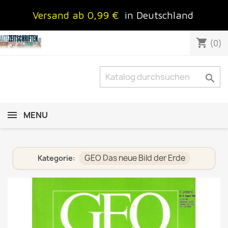
Versand ab 0,99 €
in Deutschland
shopping_cart
(0)

MENU
GEO Das neue Bild der Erde
Kategorie: