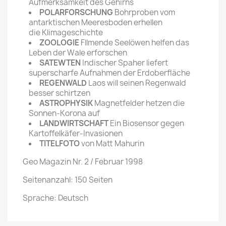
Aufmerksamkeit des Gehirns
POLARFORSCHUNG
Bohrproben vom
antarktischen Meeresboden erhellen
die Klimageschichte
ZOOLOGIE
Fllmende Seelöwen helfen das
Leben der Wale erforschen
SATEWTEN
Indischer Spaher liefert
superscharfe Aufnahmen der Erdoberfläche
REGENWALD
Laos will seinen Regenwald
besser schirtzen
ASTROPHYSIK
Magnetfelder hetzen die
Sonnen-Korona auf
LANDWIRTSCHAFT
Ein Biosensor gegen
Kartoffelkäfer-Invasionen
TITELFOTO
von Matt Mahurin
Geo Magazin Nr. 2 / Februar 1998
Seitenanzahl: 150 Seiten
Sprache: Deutsch