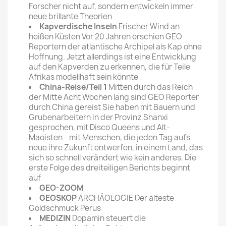
Forscher nicht auf, sondern entwickeln immer
neue brillante Theorien
Kapverdische Inseln
Frischer Wind an
heißen Küsten Vor 20 Jahren erschien GEO
Reportern der atlantische Archipel als Kap ohne
Hoffnung. Jetzt allerdings ist eine Entwicklung
auf den Kapverden zu erkennen, die für Teile
Afrikas modellhaft sein könnte
China-Reise/Teil 1
Mitten durch das Reich
der Mitte Acht Wochen lang sind GEO Reporter
durch China gereist Sie haben mit Bauern und
Grubenarbeitern in der Provinz Shanxi
gesprochen, mit Disco Queens und Alt-
Maoisten - mit Menschen, die jeden Tag aufs
neue ihre Zukunft entwerfen, in einem Land, das
sich so schnell verändert wie kein anderes. Die
erste Folge des dreiteiligen Berichts beginnt
auf
GEO-ZOOM
GEOSKOP
ARCHÄOLOGIE Der älteste
Goldschmuck Perus
MEDIZIN
Dopamin steuert die