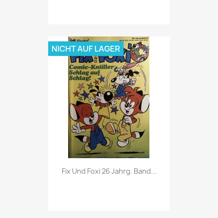
NICHT AUF LAGER
Vorschau

Fix Und Foxi 26 Jahrg. Band...