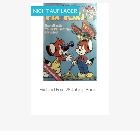
NICHT AUF LAGER
Vorschau

Fix Und Foxi 28 Jahrg. Band...