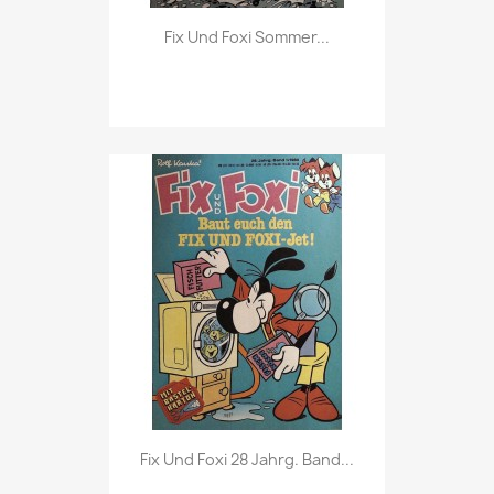
Vorschau

Fix Und Foxi Sommer...
Vorschau

Fix Und Foxi 28 Jahrg. Band...