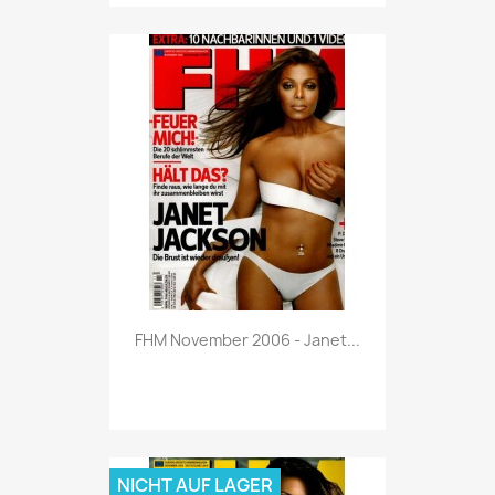
Vorschau

FHM November 2006 - Janet...
NICHT AUF LAGER