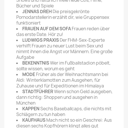
Shows und natürlich viele neue CDs, Filme,
Bücher und Spiele
JENNAS DREH
Die preisgekrönte
Pornodarstellerin erzählt dir, wie Gruppensex
funktioniert
FRAUEN AUF DEM SOFA
Frauen reden über
das erste Date. Hör zu!
LUDWIGS PRAXIS
Der FHM-Sex-Experte
verhilft Frauen zu neuer Lust beim Sex und
nimmt ihnen die Angst vor Männern. Eine große
Aufgabe
BEKENNTNIS
Wer im Fußballstadion pöbelt,
sollte wissen, worum es geht
MODE
Früher als der Weihnachtsmann bei
Aldi: Winterklamotten zum Ausgehen, für
Zuhause und für Expeditionen im Himalaya
STADTFÜHRER
Wenn schon Geld ausgeben,
dann richtig: Shoppen und ausgehen in
München
KAPPEN
Sechs Baseballcaps, die nichts mit
Schlägern zu tun haben
KAUFHAUS
Mach nicht so ein Geschrei: Aus
diesen sechs Kopfhörern klingt alles gut