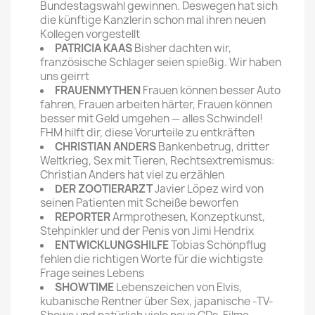
Bundestagswahl gewinnen. Deswegen hat sich
die künftige Kanzlerin schon mal ihren neuen
Kollegen vorgestellt
PATRICIA KAAS
Bisher dachten wir,
französische Schlager seien spießig. Wir haben
uns geirrt
FRAUENMYTHEN
Frauen können besser Auto
fahren, Frauen arbeiten härter, Frauen können
besser mit Geld umgehen — alles Schwindel!
FHM hilft dir, diese Vorurteile zu entkräften
CHRISTIAN ANDERS
Bankenbetrug, dritter
Weltkrieg, Sex mit Tieren, Rechtsextremismus:
Christian Anders hat viel zu erzählen
DER ZOOTIERARZT
Javier Löpez wird von
seinen Patienten mit Scheiße beworfen
REPORTER
Armprothesen, Konzeptkunst,
Stehpinkler und der Penis von Jimi Hendrix
ENTWICKLUNGSHILFE
Tobias Schönpflug
fehlen die richtigen Worte für die wichtigste
Frage seines Lebens
SHOWTIME
Lebenszeichen von Elvis,
kubanische Rentner über Sex, japanische -TV-