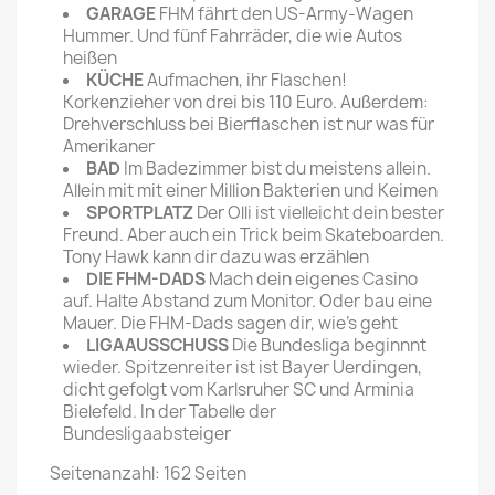
GARAGE
FHM fährt den US-Army-Wagen
Hummer. Und fünf Fahrräder, die wie Autos
heißen
KÜCHE
Aufmachen, ihr Flaschen!
Korkenzieher von drei bis 110 Euro. Außerdem:
Drehverschluss bei Bierflaschen ist nur was für
Amerikaner
BAD
Im Badezimmer bist du meistens allein.
Allein mit mit einer Million Bakterien und Keimen
SPORTPLATZ
Der Olli ist vielleicht dein bester
Freund. Aber auch ein Trick beim Skateboarden.
Tony Hawk kann dir dazu was erzählen
DIE FHM-DADS
Mach dein eigenes Casino
auf. Halte Abstand zum Monitor. Oder bau eine
Mauer. Die FHM-Dads sagen dir, wie's geht
LIGAAUSSCHUSS
Die Bundesliga beginnnt
wieder. Spitzenreiter ist ist Bayer Uerdingen,
dicht gefolgt vom Karlsruher SC und Arminia
Bielefeld. In der Tabelle der
Bundesligaabsteiger
Seitenanzahl: 162 Seiten