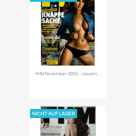
Vorschau

FHM November 2005 - Leeann...
NICHT AUF LAGER