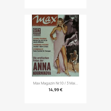
Vorschau

Max Magazin Nr.10 / 3 Mai...
14,99 €