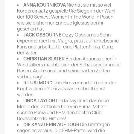
ANNA KOURNIKOVA
Nie hat sie mit so viel
Körpereinsatz gespielt: Die Siegerin der Wahl
der 100 Sexiest Women In The World in Posen,
wie sie bisher nur Enrique Iglesias bei ihr
gesehen hat
JACK OSBOURNE
Ozzy Osbournes Sohn
experimentiert mit Viagra, pisst auf unliebsame
Fans und arbeitet für eine Plattenfirma. Ganz
der Vater
CHRISTIAN SLATER
Bei den Actionszenen in
Windtalkers machte sich der Schauspieler in die
Hosen. Auch sonst sind seine harten Zeiten
vorbei, sagt er
RITUALMORD
Das Hirn zermartern oder den
Kopf verlieren? Daraus kann schnell ernst
werden
LINDA TAYLOR
Linda Taylor ist das neue
Model der Duftkollektion von Puma. Mit ihr
suchen Puma und FHM den besten Club
Deutschlands. Hilf uns!
DIE KANZLERIN AUF TOUR
Die Umfragen
sagen es voraus: Die FHM-Partei wird die