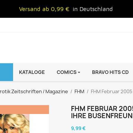
Versand ab 0,99 €
in Deutschland
KATALOGE
COMICS
BRAVO HITS CD
IND
FRAUEN
AUTO & MOTOR
rotik Zeitschriften / Magazine
FHM
FHM Februar 2005 -
Brigitte
ADAC Motorwelt
 Special
Cosmopolitan
auto motor sport Archiv
FHM FEBRUAR 2005
!
IHRE BUSENFREUN
rift
freundin
Autoprospekte &
InStyle
Broschüren
9,99 €