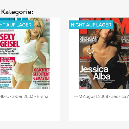
n Kategorie:
HT AUF LAGER
NICHT AUF LAGER
Vorschau
Vorschau


HM Oktober 2003 - Elisha...
FHM August 2008 - Jessica 