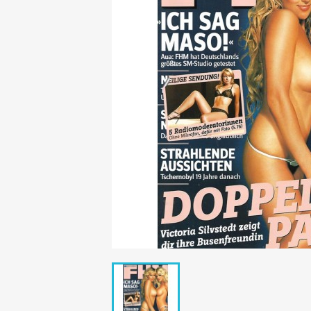
Mädchen
POP Rocky
Yam!
GESCHICHTE
BOULEVAR