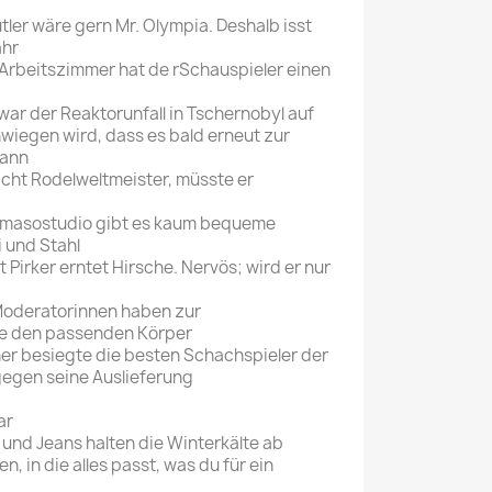
tler wäre gern Mr. Olympia. Deshalb isst
ahr
Arbeitszimmer hat de rSchauspieler einen
war der Reaktorunfall in Tschernobyl auf
chwiegen wird, dass es bald erneut zur
kann
icht Rodelweltmeister, müsste er
omasostudio gibt es kaum bequeme
i und Stahl
 Pirker erntet Hirsche. Nervös; wird er nur
 Moderatorinnen haben zur
me den passenden Körper
er besiegte die besten Schachspieler der
gegen seine Auslieferung
ar
 und Jeans halten die Winterkälte ab
en, in die alles passt, was du für ein