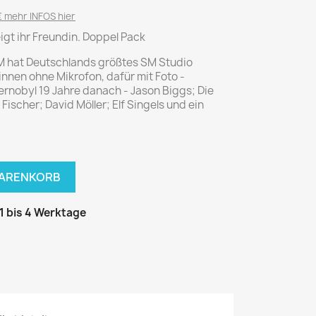
National Geographic
 mehr INFOS hier
P.M. Biografie
zeigt ihr Freundin. Doppel Pack
PM Magazin
M hat Deutschlands größtes SM Studio
Unser Wald
nnen ohne Mikrofon, dafür mit Foto -
rnobyl 19 Jahre danach - Jason Biggs; Die
MUSIK
MODE
ischer; David Möller; Elf Singels und ein
Breakout
Anna burda
Graceland
Der Stern
JUICE
Für Sie
WARENKORB
Metal Hammer
neue mode
Rolling Stone
Ottobre
 1 bis 4 Werktage
Sports Illustrated
Verena
Vogue
ERBRAUCHER
HANDWERK
ter Rat
Hobby