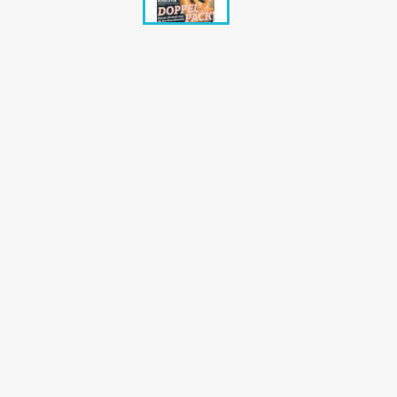
Bunte Illustrie
Cicero Zeitsch
Das Magazin
DER SPIEGEL Z
Eulenspiegel
Max Zeitschri
Neue Post
Neue Revue
pardon Zeitsc
Quick
stern Archiv
stern Biografi
Tempo Zeitsch
Wiener