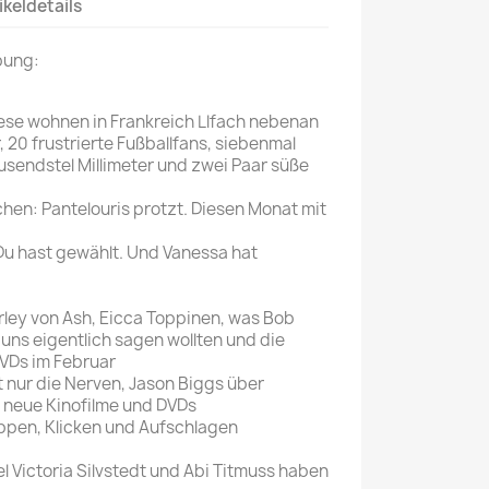
ikeldetails
Mein schöner
bung:
Garten
selber machen
ese wohnen in Frankreich Llfach nebenan
Selbst ist der
 20 frustrierte Fußballfans, siebenmal
Mann
usendstel Millimeter und zwei Paar süße
SONSTIGE
en: Pantelouris protzt. Diesen Monat mit
N
Sonstige
Du hast gewählt. Und Vanessa hat
Magazine
rley von Ash, Eicca Toppinen, was Bob
uns eigentlich sagen wollten und die
VDs im Februar
t nur die Nerven, Jason Biggs über
 neue Kinofilme und DVDs
ppen, Klicken und Aufschlagen
l Victoria Silvstedt und Abi Titmuss haben