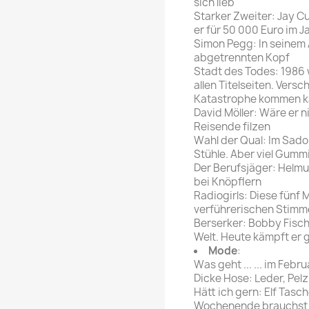
sich lieb
Starker Zweiter: Jay Cu
er für 50 000 Euro im J
Simon Pegg: In seinem 
abgetrennten Kopf
Stadt des Todes: 1986 
allen Titelseiten. Vers
Katastrophe kommen 
David Möller: Wäre er n
Reisende filzen
Wahl der Qual: Im Sad
Stühle. Aber viel Gumm
Der Berufsjäger: Helmut
bei Knöpflern
Radiogirls: Diese fünf
verführerischen Stim
Berserker: Bobby Fisch
Welt. Heute kämpft er 
Mode
:
Was geht ... ... im Febru
Dicke Hose: Leder, Pelz
Hätt ich gern: Elf Tasch
Wochenende brauchst