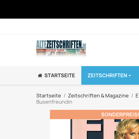
STARTSEITE
ZEITSCHRIFTEN
JUGEND / K
Startseite
Zeitschriften & Magazine
E
Busenfreundin
BRAVO GiRL!
BRAVO HipHop
SONDERPREIS
BRAVO Zeitsch
hey!