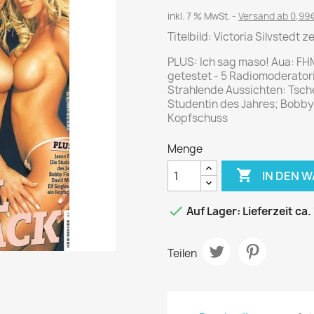
Journal
Die Fahrschule
inkl. 7 % MwSt.
Versand ab 0,99€
Shape
Gute Fahrt
Titelbild: Victoria Silvstedt 
Klassik Motorrad
PLUS: Ich sag maso! Aua: FH
MO Zeitschrift
getestet - 5 Radiomoderatori
Motor Klassik
Strahlende Aussichten: Tsche
Studentin des Jahres; Bobby F
Motorrad Classic
Kopfschuss
Motorrad Zeitschrift
Menge
Oldtimer Markt
Programmhefte Rennen

IN DEN 
PS das Sport Motorrad

Auf Lager: Lieferzeit ca.
Rallye Racing
TOURENFAHRER
Teilen
 / POLITIK /
FILM & KINO
REISE &
V
D
URLAUB
Bild und Funk
Gu