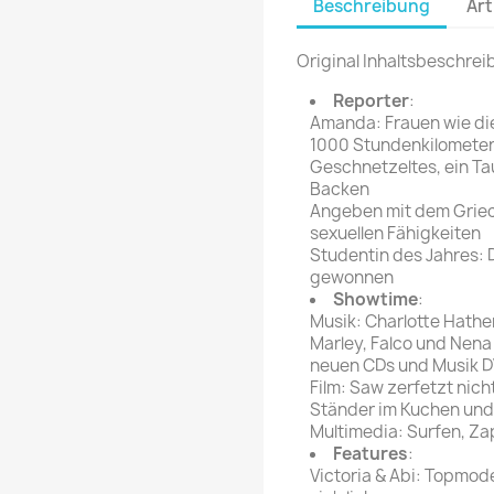
Beschreibung
Art
rte Zeitschrift
Mare
Bravo Screenfun
rift
MERIAN
Original Inhaltsbeschrei
CINEMA
Fernsehwoche
Reporter
:
eitschrift
Amanda: Frauen wie di
Funk Uhr
1000 Stundenkilometer,
 Magazin
Funk und Film
Geschnetzeltes, ein Ta
ft
Backen
HÖRZU
TAGES &
Angeben mit dem Griech
WOCHENZEITUNGE
N-Zone
sexuellen Fähigkeiten
Studentin des Jahres: 
Bildzeitung
Progress Film
gewonnen
hrift
Frankfurter Allgemeine
Showtime
:
Musik: Charlotte Hathe
Magazin
Marley, Falco und Nena 
Frankfurter Illustrierte
neuen CDs und Musik D
e
Film: Saw zerfetzt nich
Ständer im Kuchen und
rift
Multimedia: Surfen, Za
Features
:
Victoria & Abi: Topmode