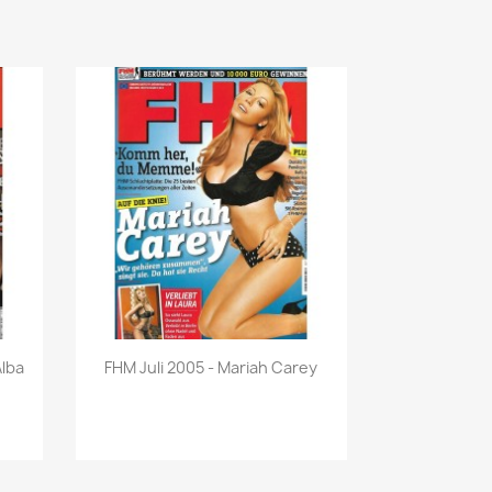
Vorschau

Alba
FHM Juli 2005 - Mariah Carey