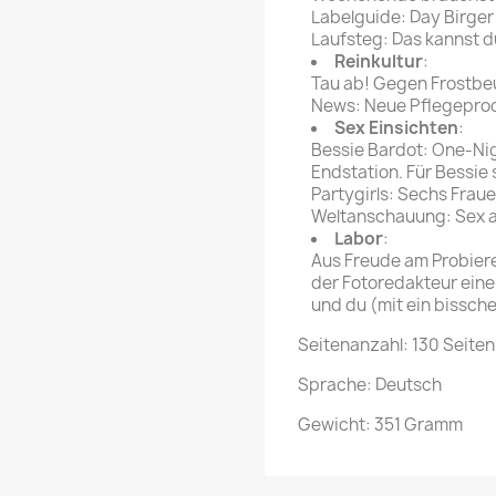
Labelguide: Day Birger
Laufsteg: Das kannst d
Reinkultur
:
Tau ab! Gegen Frostbeu
News: Neue Pflegeprod
Sex Einsichten
:
Bessie Bardot: One-Ni
Endstation. Für Bessie 
Partygirls: Sechs Frau
Weltanschauung: Sex au
Labor
:
Aus Freude am Probiere
der Fotoredakteur eine
und du (mit ein bissch
Seitenanzahl: 130 Seiten
Sprache: Deutsch
Gewicht: 351 Gramm