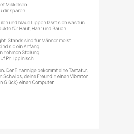
 et Mikkelsen
u dir sparen
len und blaue Lippen lässt sich was tun
ukte für Haut, Haar und Bauch
ght-Stands sind für Männer meist
sind sie ein Anfang
en nehmen Stellung
f Philippinisch
n: Der Einarmige bekommt eine Tastatur,
n Schwips, deine Freundin einen Vibrator
en Glück) einen Computer