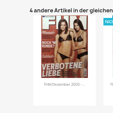
4 andere Artikel in der gleiche
NIC
Vorschau

FHM Dezember 2005 -...
F