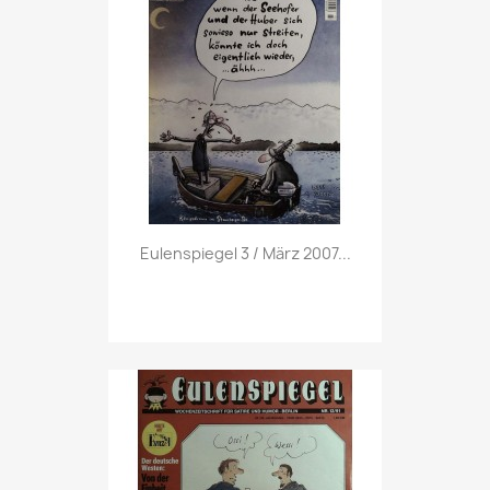
Vorschau

Eulenspiegel 3 / März 2007...