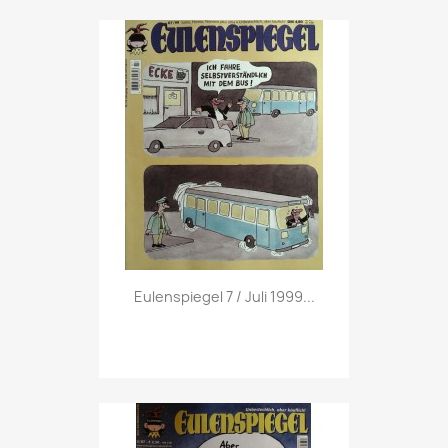
Vorschau

Eulenspiegel 7 / Juli 1999...