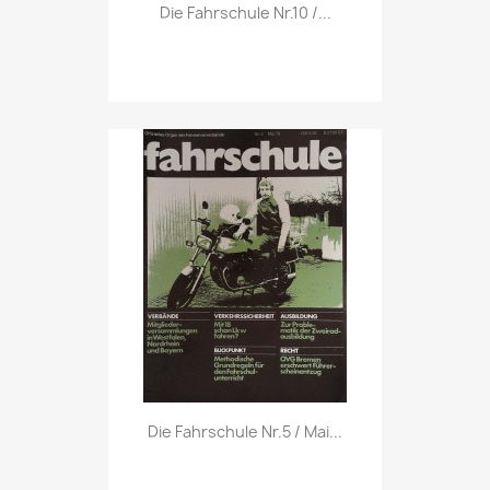
Vorschau

Die Fahrschule Nr.10 /...
Vorschau

Die Fahrschule Nr.5 / Mai...